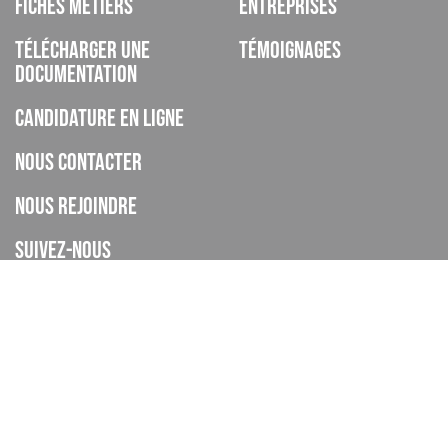
Fiches métiers
Entreprises
Télécharger une
Témoignages
documentation
Candidature en ligne
Nous contacter
Nous rejoindre
Suivez-nous
ISCOD est un organisme de formation, CFA, établissement privé
d’enseignement à distance, enregistré sous le numéro de
déclaration d’activité 93060895606 auprès de la DREETS de la
Provence Alpes Cote d’Azur (cet enregistrement ne vaut pas
agrément de l’Etat), et déclaré sous le code UAI 0062268H.
Le CFA ISCOD a accompagné 4445 apprentis en 2024-2025.
Taux de réussite global : En 2024-2025 le taux d'obtention global des
certifications est de 75%.