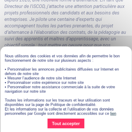
Directeur de l’iSCOD, j’attache une attention particulière aux
projets professionnels des candidats et aux besoins des
entreprises. Je pilote une centaine d’experts qui
accompagnent toutes les parties prenantes, du projet
d’alternance à l’élaboration des contrats, de la pédagogie au
suivi des apprentis et maîtres d’apprentissage, avec un
objectif simple : tout mettre en oeuvre pour que nos
apprenants soient diplômés dans les meilleures conditions.
Nous utilisons des cookies et vos données afin de permettre le bon
La technologie, la maîtrise du marché de l’emploi, la
fonctionnement de notre site sur plusieurs aspects :
flexibilité de l’iSCOD, le sens du service et l’ingénierie
• Personnaliser les annonces publicitaires diffusées sur Internet en
pédagogique sont les supports de nos objectifs. Avec
dehors de notre site
plusieurs milliers de diplômés depuis 2020, je peux vous
• Mesurer l’audience de notre site Internet
• Personnaliser votre expérience sur notre site
affirmer que notre modèle est efficace, adapté et vertueux. Si
• Personnaliser notre assistance commerciale à la suite de votre
vous vous reconnaissez dans ces valeurs ou si vous
navigation sur notre site
souhaitez simplement en savoir plus sur l’alternance
Toutes les informations sur les traceurs et leur utilisation sont
nouvelle génération : bienvenue à l’iSCOD !
disponibles sur la page de Politique de confidentialité.
Et les informations sur la collecte et l’utilisation de vos données
David Izoard.
personnelles par Google sont directement accessibles sur ce
lien
Tout accepter