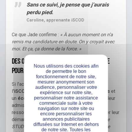
Sans ce suivi, je pense que j’aurais
perdu pied
.
Caroline, apprenante iSCOD
Ce que Jade confirme :
« À aucun moment on n’a
remis ma candidature en doute. On y croyait avec
moi. Et ça, ça donne de la force. »
Des outils concrets et un réseau solide
Nous utilisons des cookies afin
pour une recherche structurée
de permettre le bon
fonctionnement de notre site,
mesurer anonymement son
Si l’accompagnement humain fait la force de
audience, personnaliser votre
l
’iSCOD
, il s’appuie aussi sur une
boîte à outils
et
expérience sur notre site,
personnaliser notre assistance
un
écosystème professionnel solides
. Dès leur
commerciale suite à votre
admission, les apprenants ont accès à des
navigation sur notre site ou
ressources concrètes qui les aident à structurer leur
encore personnaliser les
annonces publicitaires
démarche.
« On met à disposition la plateforme
diffusées sur Internet en dehors
STUDENT, qui permet de candidater de manière
de notre site. Toutes les