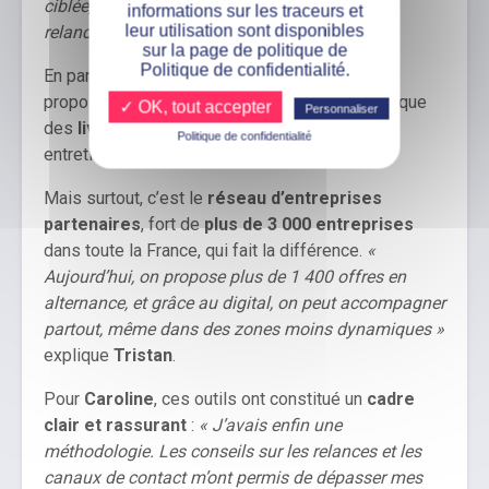
ciblée, de suivre ses démarches, de gérer ses
informations sur les traceurs et
leur utilisation sont disponibles
relances »
nous confie Tristan.
sur la page de politique de
Politique de confidentialité.
En parallèle, des
webinaires réguliers
sont
proposés avec des experts du coaching, ainsi que
✓ OK, tout accepter
Personnaliser
des
lives
sur la posture professionnelle, les
Politique de confidentialité
entretiens, ou encore la motivation.
Mais surtout, c’est le
réseau d’entreprises
partenaires
, fort de
plus de 3 000 entreprises
dans toute la France, qui fait la différence.
«
Aujourd’hui, on propose plus de 1 400 offres en
alternance, et grâce au digital, on peut accompagner
partout, même dans des zones moins dynamiques »
explique
Tristan
.
Pour
Caroline
, ces outils ont constitué un
cadre
clair et rassurant
:
« J’avais enfin une
méthodologie. Les conseils sur les relances et les
canaux de contact m’ont permis de dépasser mes