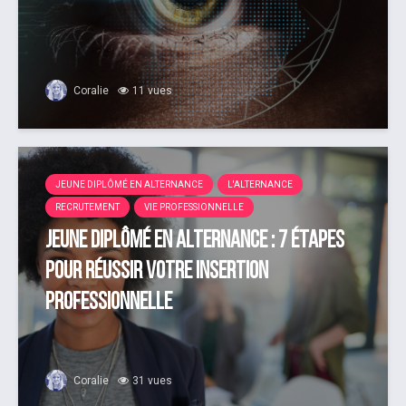
Coralie
11 vues
JEUNE DIPLÔMÉ EN ALTERNANCE
L'ALTERNANCE
RECRUTEMENT
VIE PROFESSIONNELLE
Jeune diplômé en alternance : 7 étapes
pour réussir votre insertion
professionnelle
Coralie
31 vues