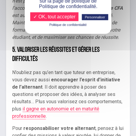
n’est pas le seul « responsable » de
sur la page de politique de
Politique de confidentialité.
l’accompagnement de l’alternant !
L’école ou le CFA
est aussi un relais essentiel en cas de difficulté.
✓ OK, tout accepter
Personnaliser
Maintenir un contact régulier avec l’organisme de
Politique de confidentialité
formation vous permet de bien accompagner votre
étudiant, et de maximiser ses chances de réussite.
5. Valoriser les réussites et gérer les
difficultés
N’oubliez pas qu’en tant que tuteur en entreprise,
vous devez aussi
encourager l’esprit d’initiative
de l’alternant
. Il doit apprendre à poser des
questions et proposer des idées, à analyser ses
résultats… Plus vous valorisez ces comportements,
plus
il gagne en autonomie et en maturité
professionnelle
.
Pour
responsabiliser votre alternant
, pensez à lui
confier des missions à valeur ajoutée, lui donner de