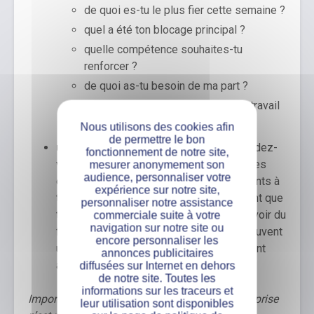
de quoi es-tu le plus fier cette semaine ?
quel a été ton blocage principal ?
quelle compétence souhaites-tu
renforcer ?
de quoi as-tu besoin de ma part ?
comment évalues-tu ta charge de travail
?
Nous utilisons des cookies afin
de permettre le bon
un bilan mensuel
: plus structuré, ce rendez-
fonctionnement de notre site,
vous est l’occasion de faire le point sur les
mesurer anonymement son
audience, personnaliser votre
qualités et les progrès observés, les points à
expérience sur notre site,
travailler et les missions à venir. Et en tant que
personnaliser notre assistance
tuteur, vous devez aussi être prêt à recevoir du
commerciale suite à votre
navigation sur notre site ou
feedback ! En effet, les alternants ont souvent
encore personnaliser les
un regard neuf, et leurs remarques peuvent
annonces publicitaires
améliorer certains process internes.
diffusées sur Internet en dehors
de notre site. Toutes les
informations sur les traceurs et
Important : n’oubliez pas que le tuteur en entreprise
leur utilisation sont disponibles