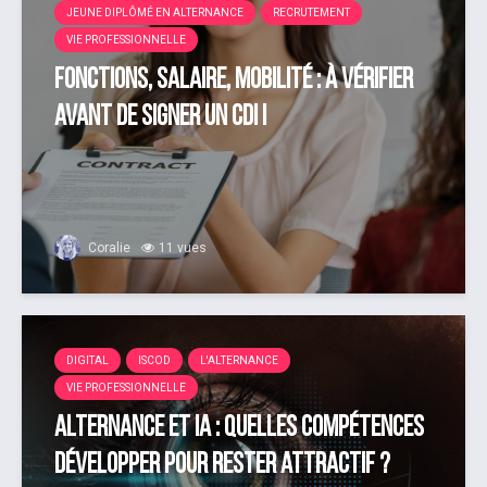
JEUNE DIPLÔMÉ EN ALTERNANCE
RECRUTEMENT
VIE PROFESSIONNELLE
Fonctions, salaire, mobilité : à vérifier
avant de signer un CDI !
Coralie
11 vues
DIGITAL
ISCOD
L'ALTERNANCE
VIE PROFESSIONNELLE
Alternance et IA : quelles compétences
développer pour rester attractif ?