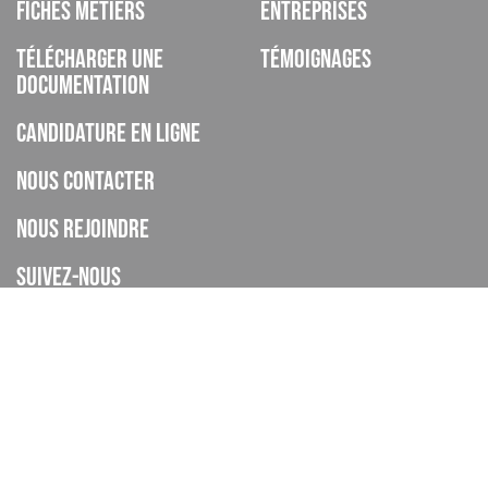
Fiches métiers
Entreprises
Télécharger une
Témoignages
documentation
Candidature en ligne
Nous contacter
Nous rejoindre
Suivez-nous
ISCOD est un organisme de formation, CFA, établissement privé
d’enseignement à distance, enregistré sous le numéro de
déclaration d’activité 93060895606 auprès de la DREETS de la
Provence Alpes Cote d’Azur (cet enregistrement ne vaut pas
agrément de l’Etat), et déclaré sous le code UAI 0062268H.
Le CFA ISCOD a accompagné 4445 apprentis en 2024-2025.
Taux de réussite global : En 2024-2025 le taux d'obtention global des