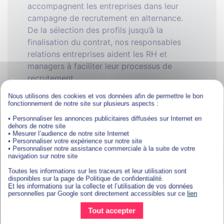
accompagnent les entreprises dans leur
campagne de recrutement en alternance.
De la sélection des profils jusqu’à la
finalisation du contrat, nos responsables
relations entreprises aident les RH et
managers à faciliter leur processus de
recrutement.
Nous utilisons des cookies et vos données afin de permettre le bon
fonctionnement de notre site sur plusieurs aspects :
• Personnaliser les annonces publicitaires diffusées sur Internet en
dehors de notre site
• Mesurer l’audience de notre site Internet
Notre équipe de chargés
• Personnaliser votre expérience sur notre site
• Personnaliser notre assistance commerciale à la suite de votre
d’admission et de placement
navigation sur notre site
Toutes les informations sur les traceurs et leur utilisation sont
disponibles sur la page de Politique de confidentialité.
Plus de 50 collaborateurs accompagnent
Et les informations sur la collecte et l’utilisation de vos données
personnelles par Google sont directement accessibles sur ce
lien
nos candidats dans la concrétisation de leur
projet d’alternance, allant du choix de la
Tout accepter
formation jusqu’à la recherche de