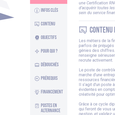
une Certification R
d’acquérir toutes le
Infos clés
sein du service finan
Contenu
Contenu 
Objectifs
Les métiers de la fi
parfois de préjugés q
Pour qui ?
génies des chiffres… 
renseigne sérieusem
recrute activement.
Débouchés
Le poste de contrôl
marche d’une entrep
Prérequis
ressources financiè
Il s’agit d’un poste
évidentes en compta
Financement
créativité pour optim
Grâce à ce cycle di
Postes en
qui feront de vous u
alternance
gestion, et validez 