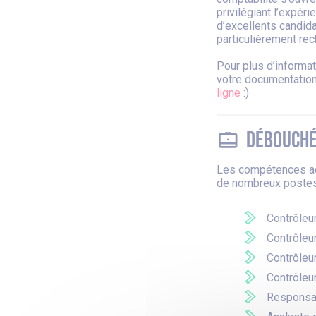
privilégiant l’expéri
d’excellents candida
particulièrement rec
Pour plus d’informa
votre documentation
ligne
:)
Débouch
Les compétences acq
de nombreux postes
Contrôleu
Contrôleu
Contrôleur
Contrôleur
Responsab