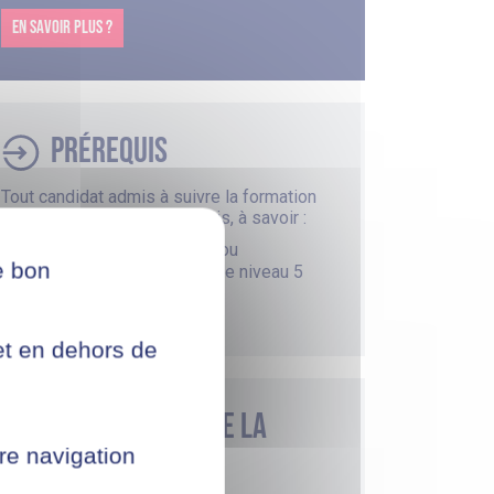
EN SAVOIR PLUS ?
Prérequis
Tout candidat admis à suivre la formation
devra respecter les prérequis, à savoir :
Avoir validé un diplôme ou
e bon
une Certification RNCP de niveau 5
(Bac+2)
net en dehors de
Financement de la
formation
re navigation