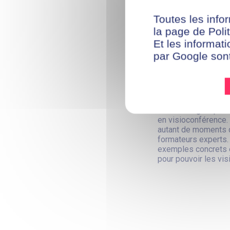
Suivi Pédagogi
Toutes les infor
Modalités d'éva
la page de Polit
Et les informati
par Google son
Bon à savoir
Un apprentissage i
Tout au long du parc
en visioconférence.
autant de moments q
formateurs experts.
exemples concrets e
pour pouvoir les vis