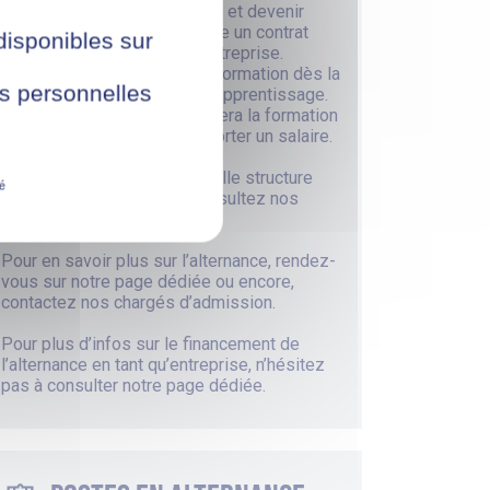
Pour financer votre formation et devenir
apprenti, vous devez conclure un contrat
 disponibles sur
d’apprentissage avec une entreprise.
Vous pourrez débuter votre formation dès la
ées personnelles
signature de votre contrat d’apprentissage.
Ainsi, votre entreprise financera la formation
à 100% en plus de vous apporter un salaire.
Vous ne savez pas dans quelle structure
té
postuler en alternance ? Consultez
nos
offres d’emploi
.
Pour en savoir plus sur
l’alternance
, rendez-
vous sur
notre page dédiée
ou encore,
contactez nos chargés d’admission.
Pour plus d’infos sur le financement de
l’alternance en tant qu’entreprise, n’hésitez
pas à consulter
notre page dédiée
.