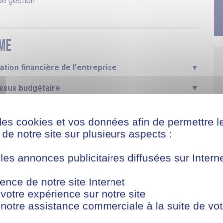
de gestion
me
sation financière de l'entreprise
▼
essus budgétaire
▼
sultats et améliorer la performance de
▼
des cookies et vos données afin de permettre l
de notre site sur plusieurs aspects :
 les annonces publicitaires diffusées sur Inter
s
ence de notre site Internet
dmission
▼
 votre expérience sur notre site
 notre assistance commerciale à la suite de vot
H
▼