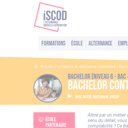
Formations
École
Alternance
Empl
Accueil
/
Formations en alternance
/
Bachelors
/
Bache
Bachelor [Niveau 6 - BAC 
Bachelor Con
AVEC NOTRE PARTENAIRE IFOCOP
Attiré par un métier 
école
sens du détail, vous
partenaire
comptabilité ? Ce Ba