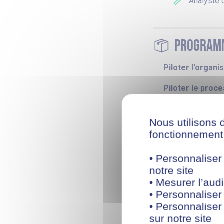
Analyste 
Program
Piloter l'organi
Piloter le proc
Analyser les ré
l’entreprise
Nous utilisons 
fonctionnement 
• Personnaliser
Modalité
notre site
• Mesurer l’audi
Conditions d'a
• Personnaliser
• Personnaliser
Accueil des PS
sur notre site