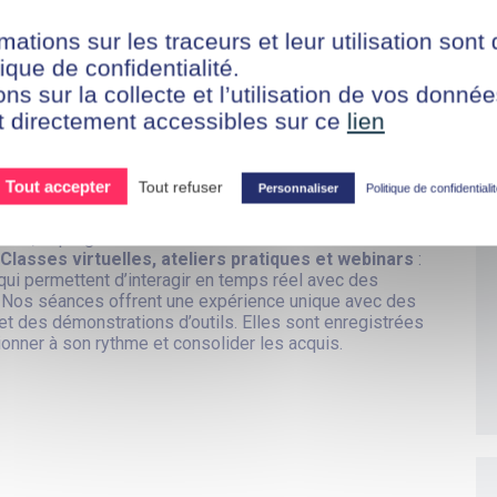
que
▼
mations sur les traceurs et leur utilisation sont
luation
▼
ique de confidentialité.
ons sur la collecte et l’utilisation de vos donn
t directement accessibles sur ce
lien
Tout accepter
Tout refuser
Personnaliser
Politique de confidentiali
nteractif grâce aux séances live !
ours, le programme est enrichi de séances en direct et
Classes virtuelles, ateliers pratiques et webinars
:
ui permettent d’interagir en temps réel avec des
 Nos séances offrent une expérience unique avec des
t des démonstrations d’outils. Elles sont enregistrées
ionner à son rythme et consolider les acquis.