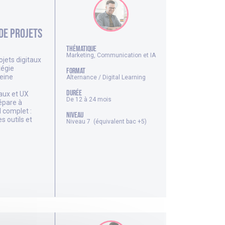
de projets
thématique
Marketing, Communication et IA
ojets digitaux
tégie
FORMAT
leine
Alternance / Digital Learning
DURÉE
aux et UX
De 12 à 24 mois
épare à
 complet :
NIVEAU
s outils et
Niveau 7 (équivalent bac +5)