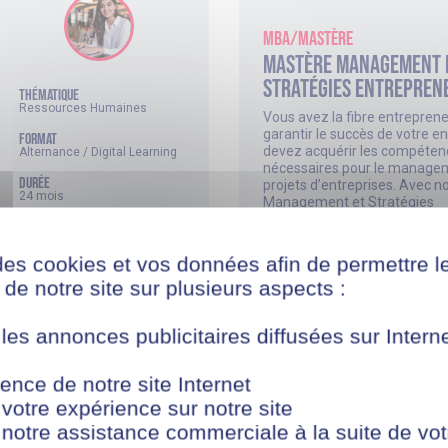
MBA/Mastère
Mastère Management 
Stratégies Entrepren
thématique
Ressources Humaines
Vous avez la fibre entreprene
garantir le succès de votre en
FORMAT
devez acquérir les compéten
Alternance / Digital Learning
nécessaires pour le manage
DURÉE
projets d’entreprises. Avec n
24 mois
Management et Stratégies
Entrepreneuriales, business p
NIVEAU
management, marketing digit
Niveau 7 (équivalent bac +5)
de communication n’auront p
des cookies et vos données afin de permettre l
secret pour vous !
de notre site sur plusieurs aspects :
ÉCOLE PARTENAIRE
 les annonces publicitaires diffusées sur Inter
EN SAVOIR PLUS ?
ence de notre site Internet
 votre expérience sur notre site
 notre assistance commerciale à la suite de vot