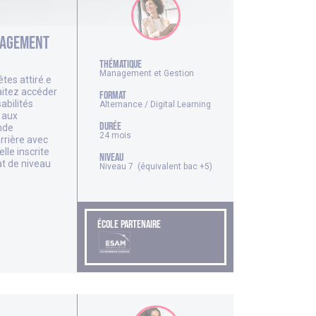
nagement
thématique
Management et Gestion
tes attiré.e
haitez accéder
FORMAT
abilités
Alternance / Digital Learning
 aux
DURÉE
nde
24 mois
arrière avec
lle inscrite
NIVEAU
at de niveau
Niveau 7 (équivalent bac +5)
ÉCOLE PARTENAIRE