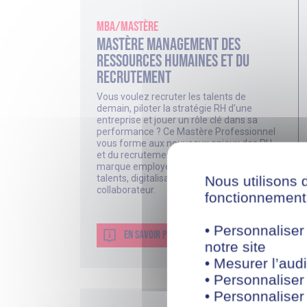
MBA/Mastère
Mastère Management des
Ressources Humaines et du
Recrutement
Vous voulez recruter les talents de
demain, piloter la stratégie RH d’une
entreprise et jouer un rôle clé dans sa
performance ? Ce Mastère Professionnel
vous forme aux nouveaux enjeux des RH
et du recrutement : talent acquisition,
marque employeur, management des
talents, digitalisation et expérience
Nous utilisons 
collaborateur.
fonctionnement 
• Personnaliser
EN SAVOIR PLUS ?
notre site
• Mesurer l’audi
• Personnaliser
• Personnaliser