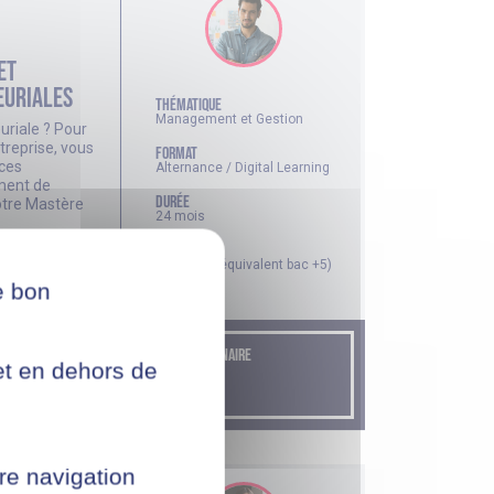
et
euriales
thématique
Management et Gestion
uriale ? Pour
treprise, vous
FORMAT
ces
Alternance / Digital Learning
ment de
DURÉE
otre Mastère
24 mois
lan,
NIVEAU
al et plans
Niveau 7 (équivalent bac +5)
lus aucun
e bon
ÉCOLE PARTENAIRE
net en dehors de
re navigation