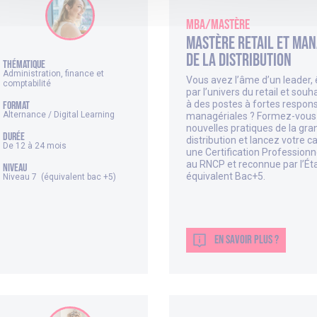
MBA/Mastère
Mastère Retail et Ma
de la Distribution
thématique
Administration, finance et
Vous avez l’âme d’un leader, ê
comptabilité
par l’univers du retail et sou
à des postes à fortes respons
FORMAT
Alternance / Digital Learning
managériales ? Formez-vous
nouvelles pratiques de la gra
DURÉE
distribution et lancez votre c
De 12 à 24 mois
une Certification Professionne
au RNCP et reconnue par l’Ét
NIVEAU
équivalent Bac+5.
Niveau 7 (équivalent bac +5)
EN SAVOIR PLUS ?