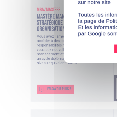
sur notre site
MBA/Mastère
Toutes les infor
Mastère Management
la page de Polit
Stratégique et Opérationnel des
Et les informati
Organisations
par Google son
Vous avez l’âme d’un leader et souhaitez
accéder à des postes à fortes
responsabilités managériales ? Formez-
vous aux nouvelles pratiques du
management et lancez votre carrière avec
un cycle diplômant reconnu par l’État de
niveau équivalent Bac+5 !
EN SAVOIR PLUS ?