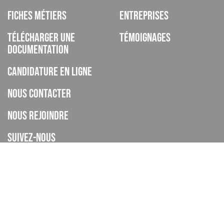
Fiches métiers
Entreprises
Télécharger une
Témoignages
documentation
Candidature en ligne
Nous contacter
Nous rejoindre
Suivez-nous
ISCOD est un organisme de formation, CFA, établissement privé
d’enseignement à distance, enregistré sous le numéro de
déclaration d’activité 93060895606 auprès de la DREETS de la
Provence Alpes Cote d’Azur (cet enregistrement ne vaut pas
agrément de l’Etat), et déclaré sous le code UAI 0062268H.
Le CFA ISCOD a accompagné 4445 apprentis en 2024-2025.