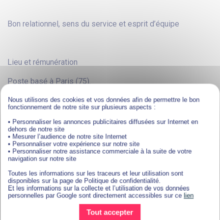
Bon relationnel, sens du service et esprit d’équipe
Lieu et rémunération
Poste basé à Paris (75).
Nous utilisons des cookies et vos données afin de permettre le bon
Contrat en alternance avec rémunération selon ton âge et
fonctionnement de notre site sur plusieurs aspects :
ton niveau d’études.
• Personnaliser les annonces publicitaires diffusées sur Internet en
Formation 100 % prise en charge par l’entreprise partenaire.
dehors de notre site
• Mesurer l’audience de notre site Internet
• Personnaliser votre expérience sur notre site
• Personnaliser notre assistance commerciale à la suite de votre
navigation sur notre site
Pourquoi choisir l’ISCOD ?
Toutes les informations sur les traceurs et leur utilisation sont
disponibles sur la page de Politique de confidentialité.
Et les informations sur la collecte et l’utilisation de vos données
personnelles par Google sont directement accessibles sur ce
lien
Une formation digitale de haut niveau 100 % en ligne.
Tout accepter