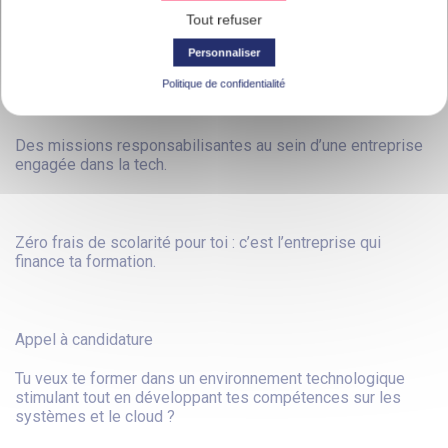
Tout refuser
Un accompagnement individualisé par nos équipes
Personnaliser
pédagogiques.
Politique de confidentialité
Des missions responsabilisantes au sein d’une entreprise
engagée dans la tech.
Zéro frais de scolarité pour toi : c’est l’entreprise qui
finance ta formation.
Appel à candidature
Tu veux te former dans un environnement technologique
stimulant tout en développant tes compétences sur les
systèmes et le cloud ?