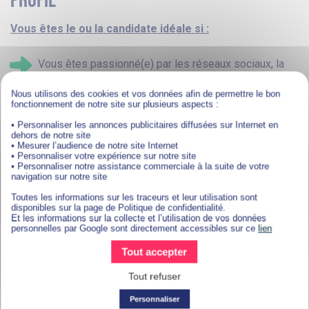
PROFIL
Vous êtes le ou la candidate idéale si :
Vous êtes passionné(e) par les réseaux sociaux, la
création de contenu et les nouvelles tendances
Nous utilisons des cookies et vos données afin de permettre le bon
digitales.
fonctionnement de notre site sur plusieurs aspects :
• Personnaliser les annonces publicitaires diffusées sur Internet en
Vous faites preuve de créativité, d’autonomie et de
dehors de notre site
proactivité, avec un réel sens de l’initiative.
• Mesurer l’audience de notre site Internet
• Personnaliser votre expérience sur notre site
• Personnaliser notre assistance commerciale à la suite de votre
Vous possédez d’excellentes qualités
navigation sur notre site
rédactionnelles ainsi qu’une orthographe
Toutes les informations sur les traceurs et leur utilisation sont
irréprochable.
disponibles sur la page de Politique de confidentialité.
Et les informations sur la collecte et l’utilisation de vos données
personnelles par Google sont directement accessibles sur ce
lien
Vous êtes à l’aise avec les outils de création visuelle
Tout accepter
tels que Canva, Photoshop, CapCut, etc.
Tout refuser
Vous avez une sensibilité pour l’univers de la
consommation responsable et de l’éco-design (un
Personnaliser