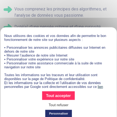
Vous comprenez les principes des algorithmes, et
l’analyse de données vous passionne.
Doté(e) d’une pensée critique et d’une curiosité
intellectuelle, vous aimez explorer la data sous toutes
Nous utilisons des cookies et vos données afin de permettre le bon
ses formes.
fonctionnement de notre site sur plusieurs aspects :
• Personnaliser les annonces publicitaires diffusées sur Internet en
Développeur(se) ou non, vous souhaitez concevoir
dehors de notre site
• Mesurer l’audience de notre site Internet
des automates en low code et relever des défis
• Personnaliser votre expérience sur notre site
d’automatisation.
• Personnaliser notre assistance commerciale à la suite de votre
navigation sur notre site
Votre esprit curieux vous pousse à dialoguer, à
Toutes les informations sur les traceurs et leur utilisation sont
disponibles sur la page de Politique de confidentialité.
comprendre les usages et à questionner les process
Et les informations sur la collecte et l’utilisation de vos données
personnelles par Google sont directement accessibles sur ce
lien
existants.
Tout accepter
Vous aimez résoudre les problèmes, les analyser en
Tout refuser
profondeur et proposer des solutions innovantes.
Personnaliser
Rigueur et méthodologie font partie de votre ADN.