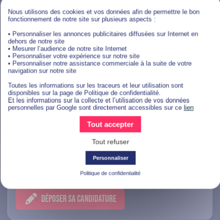
Rouen
Nous utilisons des cookies et vos données afin de permettre le bon
fonctionnement de notre site sur plusieurs aspects :
DÉPOSER SA CANDIDATURE
• Personnaliser les annonces publicitaires diffusées sur Internet en
dehors de notre site
• Mesurer l’audience de notre site Internet
• Personnaliser votre expérience sur notre site
• Personnaliser notre assistance commerciale à la suite de votre
navigation sur notre site
Marketing, Communication Et IA
Toutes les informations sur les traceurs et leur utilisation sont
disponibles sur la page de Politique de confidentialité.
Et les informations sur la collecte et l’utilisation de vos données
personnelles par Google sont directement accessibles sur ce
lien
Alternance Chef de Projet E-
Tout accepter
commerce Junior - Joinville-le-
Pont (F/H)
Tout refuser
Personnaliser
Joinville-le-Pont
Politique de confidentialité
DÉPOSER SA CANDIDATURE