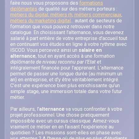
faire nous vous proposons des
formations
diplômantes
de qualité sur des métiers porteurs :
métiers du digital, métiers rh, métiers commerciaux,
métiers du marketing digital
... autant de secteurs de
formation que vous pouvez retrouver dans notre
catalogue. En choisissant l’alternance, vous devenez
salarié à part entière de votre entreprise d’accueil tout
en continuant vos études en ligne à votre rythme avec
ISCOD. Vous percevez ainsi un
salaire en
alternance
, tout en ayant accès à une
formation
diplômante de niveau reconnu par l’Etat
et
intégralement financée pour l’apprenant. L’alternance
permet de passer une longue durée (au minimum un
an) en entreprise, et d’y être véritablement intégré.
C’est une expérience bien plus enrichissante qu’un
simple stage, une immersion totale dans votre futur
métier.
Par ailleurs, l’
alternance
va vous confronter à votre
projet professionnel. Une chose pratiquement
impossible avec un cursus classique. Aimez-vous
vraiment ce métier en en faisant l’expérience au
quotidien ? Les missions sont-elles en phase avec
vos attentes ? A l’heure où de plus en plus d’étudiants