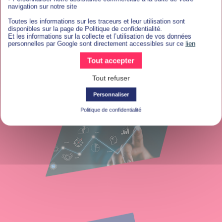
navigation sur notre site
Toutes les informations sur les traceurs et leur utilisation sont
disponibles sur la page de Politique de confidentialité.
Et les informations sur la collecte et l’utilisation de vos données
Contenu évolutif
personnelles par Google sont directement accessibles sur ce
lien
Tout accepter
De nouvelles Séances Live sont imaginées et vous sont
proposées tout au long de l’année afin de coller au mieux
Tout refuser
aux dernières nouveautés et bonnes pratiques du marché.
Personnaliser
Politique de confidentialité