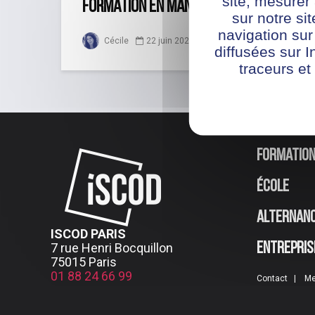
site, mesure
formation en management ?
sur notre si
navigation sur
Cécile
22 juin 2022
diffusées sur I
traceurs et
Formatio
École
Alternan
ISCOD PARIS
7 rue Henri Bocquillon
Entrepris
75015 Paris
01 88 24 66 99
Contact
Me