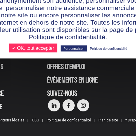
r anonymement son audience, personnaliser vot
te, personnaliser notre assistance commerciale 
 notre site ou encore personnaliser les annonce
nternet en dehors de notre site. Toutes les info
 leur utilisation sont disponibles sur la page de 
Politique de confidentialité.
✓ OK, tout accepter
Personnaliser
Politique de confidentialité
ns
Offres d’emploi
Événements en ligne
ce
Suivez-nous
e
ntions légales
CGU
Politique de confidentialité
Plan de site
* Disp