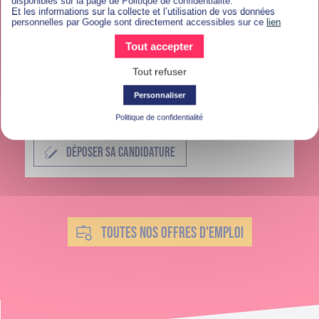
disponibles sur la page de Politique de confidentialité.
Et les informations sur la collecte et l’utilisation de vos données
personnelles par Google sont directement accessibles sur ce
lien
Commercial et Relation Client
Tout accepter
Alternance Attaché(e) commercial
Tout refuser
événementiel - Montrouge (F/H)
Personnaliser
Politique de confidentialité
MONTROUGE
DÉPOSER SA CANDIDATURE
TOUTES NOS OFFRES D'EMPLOI