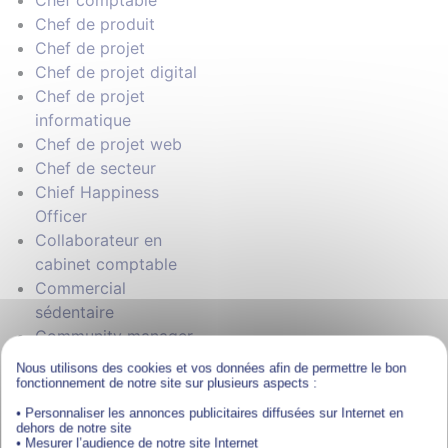
Chef comptable
Chef de produit
Chef de projet
Chef de projet digital
Chef de projet
informatique
Chef de projet web
Chef de secteur
Chief Happiness
Officer
Collaborateur en
cabinet comptable
Commercial
sédentaire
Community manager
Comptable général
Nous utilisons des cookies et vos données afin de permettre le bon
Concepteur
fonctionnement de notre site sur plusieurs aspects :
développeur
• Personnaliser les annonces publicitaires diffusées sur Internet en
dehors de notre site
d'applications
• Mesurer l’audience de notre site Internet