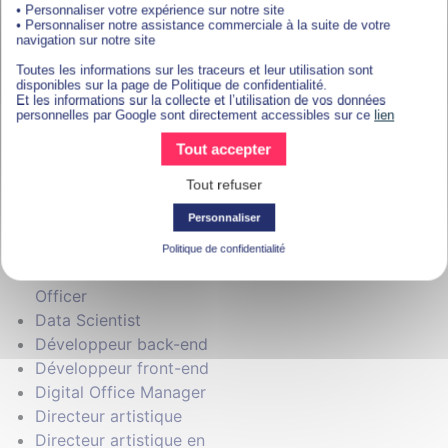
Concepteur rédacteur
• Personnaliser votre expérience sur notre site
• Personnaliser notre assistance commerciale à la suite de votre
Conseiller clientèle
navigation sur notre site
Conseiller en
Toutes les informations sur les traceurs et leur utilisation sont
assurances
disponibles sur la page de Politique de confidentialité.
Et les informations sur la collecte et l’utilisation de vos données
Conseiller en
personnelles par Google sont directement accessibles sur ce
lien
investissements
Tout accepter
financiers
Consultant en
Tout refuser
référencement naturel
Personnaliser
Consultant en
référencement payant
Politique de confidentialité
Data Protection
Officer
Data Scientist
Développeur back-end
Développeur front-end
Digital Office Manager
Directeur artistique
Directeur artistique en