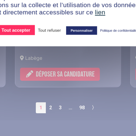
Ressources Humaines
ons sur la collecte et l’utilisation de vos donn
t directement accessibles sur ce
lien
Alternance Chargé de
Ressources Humaines -
Tout accepter
Tout refuser
Personnaliser
Politique de confidentiali
Labège (F/H)
Labège
DÉPOSER SA CANDIDATURE
1
2
3
...
98
〉