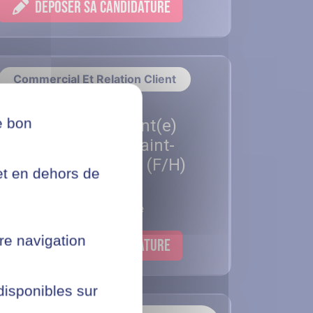
DÉPOSER SA CANDIDATURE
Commercial Et Relation Client
e bon
Alternance Assistant(e)
communication - Saint-
Rémy-de-Provence (F/H)
net en dehors de
Saint-Rémy-de-Provence
re navigation
DÉPOSER SA CANDIDATURE
 disponibles sur