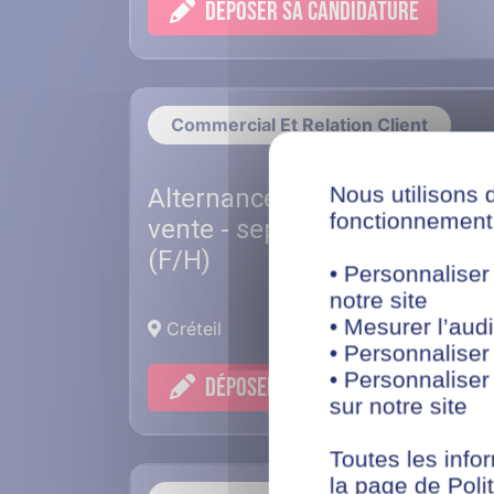
DÉPOSER SA CANDIDATURE
Commercial Et Relation Client
Nous utilisons 
Alternance Conseiller de
fonctionnement 
vente - septembre - Créteil
(F/H)
• Personnaliser
notre site
• Mesurer l’audi
Créteil
• Personnaliser
• Personnaliser
DÉPOSER SA CANDIDATURE
sur notre site
Toutes les infor
la page de Polit