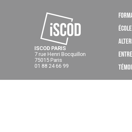
Form
École
Alter
ISCOD PARIS
Entre
7 rue Henri Bocquillon
75015 Paris
01 88 24 66 99
Témo
ISCOD est un organisme de formation, CFA, établissement p
de la Provence Alpes Cote d’Azur (cet enregistrement ne va
Le CFA ISCOD a accompagné 4445 apprentis en 2024-2025.
Taux de réussite global : En 2024-2025 le taux d'obtention g
Taux d’achèvement global : En 2024-2025 , en moyenne 82% 
rompre leur contrat d'apprentissage.
Taux de satisfaction global : En 2024-2025 le taux de satis
20 à la question "Si vous deviez donner une note d’ensemble
Taux de poursuite d’étude : En 2024-2025 16% des apprentis a