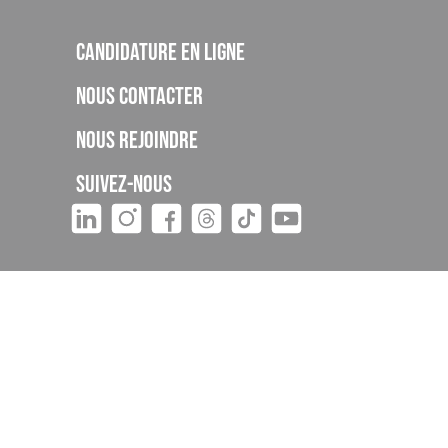
Candidature en ligne
Nous contacter
Nous rejoindre
Suivez-nous
tivité 93060895606 auprès de la DREETS
onner ni
re 13 et