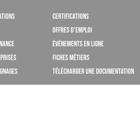
ations
Certifications
Offres d’emploi
nance
Événements en ligne
prises
Fiches métiers
ignages
Télécharger une documentation
rivé d’enseignement à distance, enregistré sous le numéro de déclaration d’ac
ut pas agrément de l’Etat), et déclaré sous le code UAI 0062268H.
lobal des certifications est de 75%.
des apprentis formés au sein de l'ISCOD ont terminé leur formation sans aband
faction global des apprentis formés est de 80% (taux d'apprentis ayant répondu ent
 à ce cycle de formation, quelle note lui accorderiez-vous sur 20 ?").
yant obtenu leur certification ont poursuivi leurs études au sein de l'ISCOD.