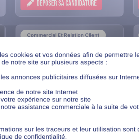
DÉPOSER SA CANDIDATURE
Commercial Et Relation Client
des cookies et vos données afin de permettre l
Alternance Conseiller de
de notre site sur plusieurs aspects :
vente - septembre - Paris
(F/H)
 les annonces publicitaires diffusées sur Inter
ence de notre site Internet
Paris
 votre expérience sur notre site
 notre assistance commerciale à la suite de vot
DÉPOSER SA CANDIDATURE
mations sur les traceurs et leur utilisation sont
ique de confidentialité.