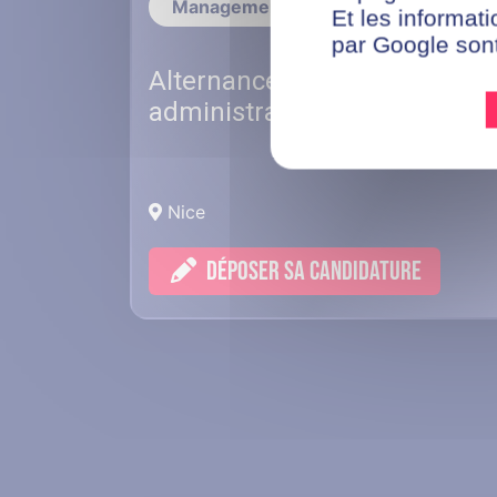
Management Et Gestion
Et les informati
par Google son
Alternance Assistant
administratif - Nice (F/H)
Nice
DÉPOSER SA CANDIDATURE