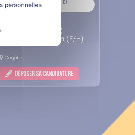
Administration, Finance Et
ées personnelles
Comptabilité
Alternance
Collaborateur(trice)
té
comptable - Cogolin (F/H)
Cogolin
DÉPOSER SA CANDIDATURE