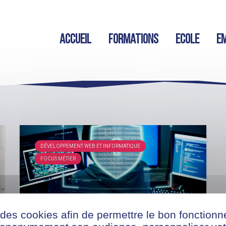
Accueil
Formations
Ecole
Em
DÉVELOPPEMENT WEB ET INFORMATIQUE
FOCUS MÉTIER
 des cookies afin de permettre le bon fonction
Cybersécurité : un secteur en