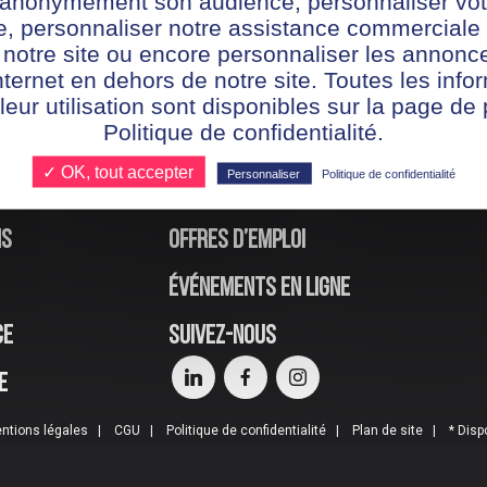
r anonymement son audience, personnaliser vot
plein boom accessible en...
te, personnaliser notre assistance commerciale 
 notre site ou encore personnaliser les annonce
Nathalie
8 août 2022
nternet en dehors de notre site. Toutes les info
 leur utilisation sont disponibles sur la page de 
Politique de confidentialité.
✓ OK, tout accepter
Personnaliser
Politique de confidentialité
ns
Offres d’emploi
Événements en ligne
ce
Suivez-nous
e
ntions légales
CGU
Politique de confidentialité
Plan de site
* Disp