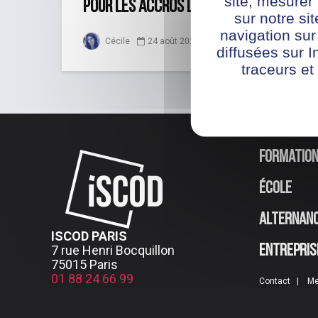
site, mesure
pour les accros du numérique
sur notre si
navigation sur
Cécile
24 août 2022
diffusées sur I
traceurs et
Formatio
École
Alternan
ISCOD PARIS
7 rue Henri Bocquillon
Entrepris
75015 Paris
01 88 24 66 99
Contact
Me