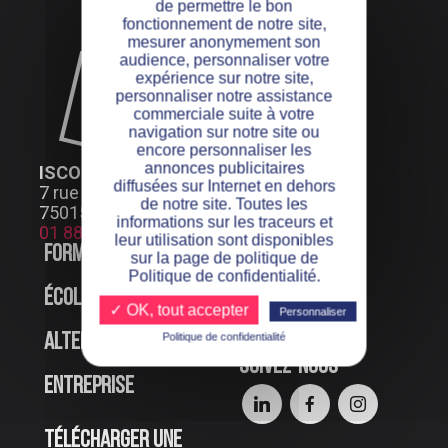
de permettre le bon
fonctionnement de notre site,
mesurer anonymement son
audience, personnaliser votre
expérience sur notre site,
personnaliser notre assistance
commerciale suite à votre
navigation sur notre site ou
encore personnaliser les
annonces publicitaires
ISCOD PARIS
diffusées sur Internet en dehors
7 rue Henri Bocquillon
de notre site. Toutes les
75015 Paris
informations sur les traceurs et
01 88 24 66 99
leur utilisation sont disponibles
Formations
Offres d’emploi
sur la page de politique de
Politique de confidentialité.
École
Événements en
✓ OK, tout accepter
Personnaliser
ligne
Politique de confidentialité
Alternance
Suivez-nous
Entreprise
Télécharger une