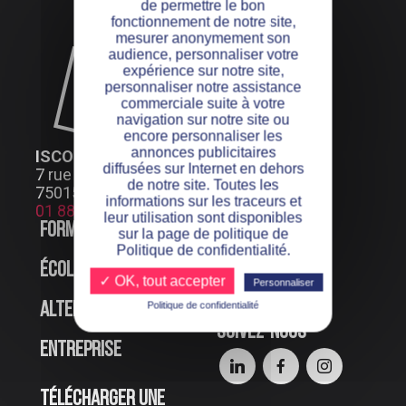
de permettre le bon
fonctionnement de notre site,
mesurer anonymement son
audience, personnaliser votre
expérience sur notre site,
personnaliser notre assistance
commerciale suite à votre
navigation sur notre site ou
encore personnaliser les
annonces publicitaires
ISCOD PARIS
diffusées sur Internet en dehors
7 rue Henri Bocquillon
de notre site. Toutes les
75015 Paris
informations sur les traceurs et
01 88 24 66 99
leur utilisation sont disponibles
Formations
Offres d’emploi
sur la page de politique de
Politique de confidentialité.
École
Événements en
✓ OK, tout accepter
Personnaliser
ligne
Politique de confidentialité
Alternance
Suivez-nous
Entreprise
Télécharger une