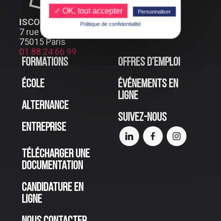
✓ OK, tout accepter
Personnaliser
ISCOD PARIS
Politique de confidentialité
7 rue Henri Bocquillon
75015 Paris
01 88 24 66 99
Formations
Offres d’emploi
École
Événements en
ligne
Alternance
Suivez-nous
Entreprise
Télécharger une
documentation
Candidature en
ligne