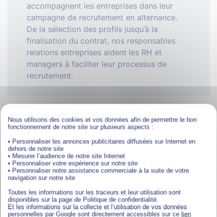
accompagnent les entreprises dans leur
campagne de recrutement en alternance.
De la sélection des profils jusqu’à la
finalisation du contrat, nos responsables
relations entreprises aident les RH et
managers à faciliter leur processus de
recrutement.
Nous utilisons des cookies et vos données afin de permettre le bon
fonctionnement de notre site sur plusieurs aspects :
Notre équipe de chargés
• Personnaliser les annonces publicitaires diffusées sur Internet en
d’admission et de placement
dehors de notre site
• Mesurer l’audience de notre site Internet
• Personnaliser votre expérience sur notre site
• Personnaliser notre assistance commerciale à la suite de votre
navigation sur notre site
Plus de 50 collaborateurs accompagnent
nos candidats dans la concrétisation de leur
Toutes les informations sur les traceurs et leur utilisation sont
disponibles sur la page de Politique de confidentialité.
projet d’alternance, allant du choix de la
Et les informations sur la collecte et l’utilisation de vos données
personnelles par Google sont directement accessibles sur ce
lien
formation jusqu’à la recherche de