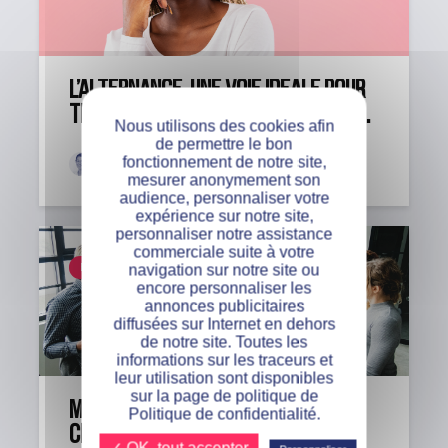
L’alternance, une voie idéale pour
travailler directement après le...
Nous utilisons des cookies afin
de permettre le bon
fonctionnement de notre site,
Anna
Il y a 4 mois
mesurer anonymement son
audience, personnaliser votre
expérience sur notre site,
personnaliser notre assistance
commerciale suite à votre
navigation sur notre site ou
ENTREPRISES
MANAGEMENT
encore personnaliser les
annonces publicitaires
diffusées sur Internet en dehors
de notre site. Toutes les
informations sur les traceurs et
leur utilisation sont disponibles
sur la page de politique de
Manager et alternant : comment
Politique de confidentialité.
créer une collaboration...
✓ OK, tout accepter