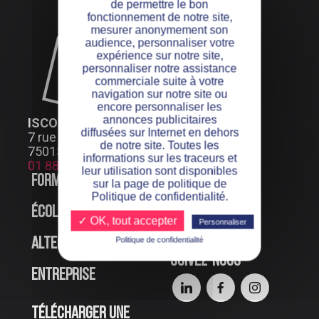
de permettre le bon
fonctionnement de notre site,
mesurer anonymement son
audience, personnaliser votre
expérience sur notre site,
personnaliser notre assistance
commerciale suite à votre
navigation sur notre site ou
encore personnaliser les
annonces publicitaires
ISCOD PARIS
diffusées sur Internet en dehors
7 rue Henri Bocquillon
de notre site. Toutes les
75015 Paris
informations sur les traceurs et
01 88 24 66 99
leur utilisation sont disponibles
Formations
Offres d’emploi
sur la page de politique de
Politique de confidentialité.
École
Événements en
✓ OK, tout accepter
Personnaliser
ligne
Politique de confidentialité
Alternance
Suivez-nous
Entreprise
Télécharger une