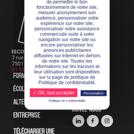
de permettre le bon
fonctionnement de notre site,
mesurer anonymement son
audience, personnaliser votre
expérience sur notre site,
personnaliser notre assistance
commerciale suite à votre
navigation sur notre site ou
encore personnaliser les
annonces publicitaires
ISCOD PARIS
diffusées sur Internet en dehors
7 rue Henri Bocquillon
de notre site. Toutes les
75015 Paris
informations sur les traceurs et
01 88 24 66 99
leur utilisation sont disponibles
Formations
Offres d’emploi
sur la page de politique de
Politique de confidentialité.
École
Événements en
✓ OK, tout accepter
Personnaliser
ligne
Politique de confidentialité
Alternance
Suivez-nous
Entreprise
Télécharger une