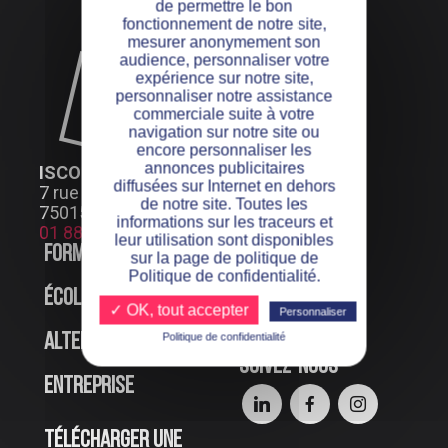
de permettre le bon
fonctionnement de notre site,
mesurer anonymement son
audience, personnaliser votre
expérience sur notre site,
personnaliser notre assistance
commerciale suite à votre
navigation sur notre site ou
encore personnaliser les
annonces publicitaires
ISCOD PARIS
diffusées sur Internet en dehors
7 rue Henri Bocquillon
de notre site. Toutes les
75015 Paris
informations sur les traceurs et
01 88 24 66 99
leur utilisation sont disponibles
Formations
Offres d’emploi
sur la page de politique de
Politique de confidentialité.
École
Événements en
✓ OK, tout accepter
Personnaliser
ligne
Politique de confidentialité
Alternance
Suivez-nous
Entreprise
Télécharger une