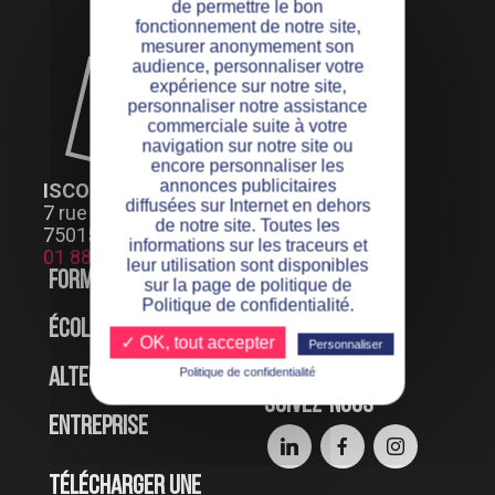
de permettre le bon
fonctionnement de notre site,
mesurer anonymement son
audience, personnaliser votre
expérience sur notre site,
personnaliser notre assistance
commerciale suite à votre
navigation sur notre site ou
encore personnaliser les
annonces publicitaires
ISCOD PARIS
diffusées sur Internet en dehors
7 rue Henri Bocquillon
de notre site. Toutes les
75015 Paris
informations sur les traceurs et
01 88 24 66 99
leur utilisation sont disponibles
Formations
Offres d’emploi
sur la page de politique de
Politique de confidentialité.
École
Événements en
✓ OK, tout accepter
Personnaliser
ligne
Politique de confidentialité
Alternance
Suivez-nous
Entreprise
Télécharger une