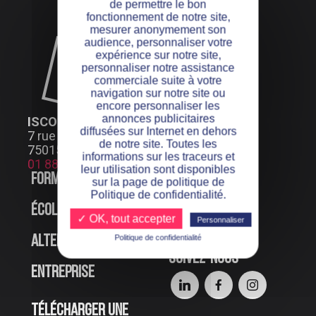
de permettre le bon
fonctionnement de notre site,
mesurer anonymement son
audience, personnaliser votre
expérience sur notre site,
personnaliser notre assistance
commerciale suite à votre
navigation sur notre site ou
encore personnaliser les
annonces publicitaires
ISCOD PARIS
diffusées sur Internet en dehors
7 rue Henri Bocquillon
de notre site. Toutes les
75015 Paris
informations sur les traceurs et
01 88 24 66 99
leur utilisation sont disponibles
Formations
Offres d’emploi
sur la page de politique de
Politique de confidentialité.
École
Événements en
✓ OK, tout accepter
Personnaliser
ligne
Politique de confidentialité
Alternance
Suivez-nous
Entreprise
Télécharger une