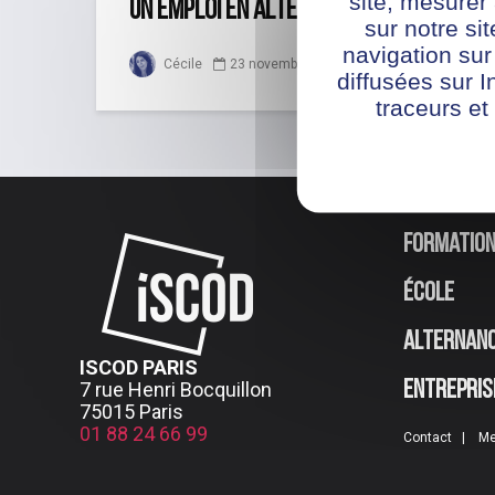
site, mesure
un emploi en alternance
sur notre si
navigation sur
Cécile
23 novembre 2020
diffusées sur I
traceurs et
Formatio
École
Alternan
ISCOD PARIS
7 rue Henri Bocquillon
Entrepris
75015 Paris
01 88 24 66 99
Contact
Me