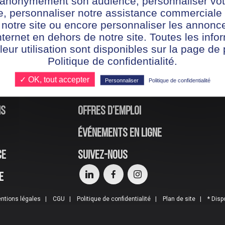
r anonymement son audience, personnaliser vot
te, personnaliser notre assistance commerciale 
 notre site ou encore personnaliser les annonce
nternet en dehors de notre site. Toutes les info
 leur utilisation sont disponibles sur la page de 
Politique de confidentialité.
✓ OK, tout accepter
Personnaliser
Politique de confidentialité
ns
Offres d’emploi
Événements en ligne
ce
Suivez-nous
e
ntions légales
CGU
Politique de confidentialité
Plan de site
* Disp