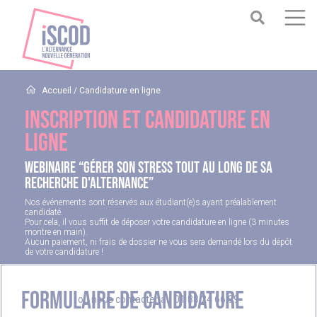
Accueil
/
Candidature en ligne
Inscription et candidature en
ligne
WEBINAIRE “Gérer son stress tout au long de sa
recherche d'alternance”
Nos événements sont réservés aux étudiant(e)s ayant préalablement
candidaté.
Pour cela, il vous suffit de déposer votre candidature en ligne (3 minutes
montre en main).
Aucun paiement, ni frais de dossier ne vous sera demandé lors du dépôt
de votre candidature !
Formulaire de candidature
ou nous contacter au
01 88 24 66 99