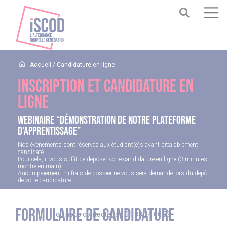
Accueil
/
Candidature en ligne
Inscription et candidature en
ligne
WEBINAIRE “Démonstration de notre plateforme
d'apprentissage”
Nos événements sont réservés aux étudiant(e)s ayant préalablement
candidaté.
Pour cela, il vous suffit de déposer votre candidature en ligne (3 minutes
montre en main).
Aucun paiement, ni frais de dossier ne vous sera demandé lors du dépôt
de votre candidature !
Formulaire de candidature
ou nous contacter au
01 88 24 66 99