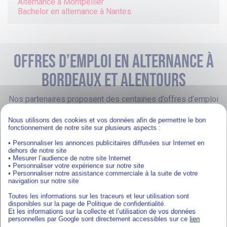
Alternance à
Montpellier
Bachelor en alternance à
Nantes
Offres d’emploi en alternance à
bordeaux et alentours
Nos partenaires proposent des centaines d’offres d’emploi
en alternance, toute l’année, partout en France.
Nous utilisons des cookies et vos données afin de permettre le bon
Management et Gestion
fonctionnement de notre site sur plusieurs aspects :
• Personnaliser les annonces publicitaires diffusées sur Internet en
Alternance ADV, relation client et
dehors de notre site
planification - Villenave-d'Ornon (F/H)
• Mesurer l’audience de notre site Internet
• Personnaliser votre expérience sur notre site
VILLENAVE-D'ORNON
• Personnaliser notre assistance commerciale à la suite de votre
navigation sur notre site
DÉPOSER SA CANDIDATURE
Toutes les informations sur les traceurs et leur utilisation sont
disponibles sur la page de Politique de confidentialité.
Et les informations sur la collecte et l’utilisation de vos données
personnelles par Google sont directement accessibles sur ce
lien