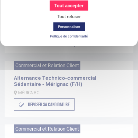
Commercial et Relation Client
Tout accepter
Alternance Animateur commercial
Tout refuser
Polyvalent - La Teste-de-Buch (F/H)
Personnaliser
LA TESTE-DE-BUCH
Politique de confidentialité
DÉPOSER SA CANDIDATURE
Commercial et Relation Client
Alternance Technico-commercial
Sédentaire - Mérignac (F/H)
MÉRIGNAC
DÉPOSER SA CANDIDATURE
Commercial et Relation Client