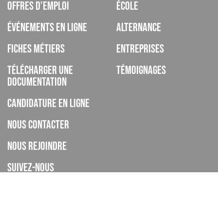
Offres d’emploi
École
Événements en ligne
Alternance
Fiches métiers
Entreprises
Télécharger une
Témoignages
documentation
Candidature en ligne
Nous contacter
Nous rejoindre
Suivez-nous
ISCOD est un organisme de formation, CFA, établissement privé
d’enseignement à distance, enregistré sous le numéro de