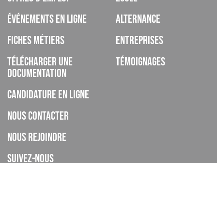
Événements en ligne
Alternance
Fiches métiers
Entreprises
Télécharger une
Témoignages
documentation
Candidature en ligne
Nous contacter
Nous rejoindre
Suivez-nous
ISCOD est un organisme de formation, CFA, établissement privé
d’enseignement à distance, enregistré sous le numéro de
déclaration d’activité 93060895606 auprès de la DREETS de la