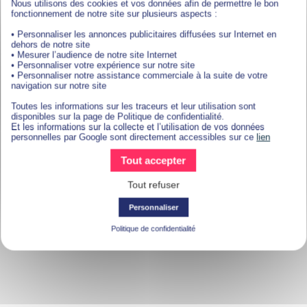
prise en charge à 100% par l’entreprise.
Nous utilisons des cookies et vos données afin de permettre le bon
fonctionnement de notre site sur plusieurs aspects :
Vous êtes intéressé(e) par cette offre d’emploi en
• Personnaliser les annonces publicitaires diffusées sur Internet en
alternance ?
Postulez dès maintenant !
dehors de notre site
• Mesurer l’audience de notre site Internet
• Personnaliser votre expérience sur notre site
POSTULER
• Personnaliser notre assistance commerciale à la suite de votre
navigation sur notre site
Toutes les informations sur les traceurs et leur utilisation sont
disponibles sur la page de Politique de confidentialité.
Et les informations sur la collecte et l’utilisation de vos données
Tags : spécialisée dans l'investissement immobilier
personnelles par Google sont directement accessibles sur ce
lien
Tout accepter
Tout refuser
Personnaliser
Politique de confidentialité