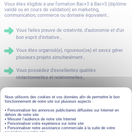
Vous êtes éligible à une formation Bac+3 à Bac+5 (diplôme
validé ou en cours de validation) en marketing,
communication, commerce ou domaine équivalent ;
Vous faites preuve de créativité, d’autonomie et d’un
bon esprit d’initiative ;
Vous êtes organisé(e), rigoureux(se) et savez gérer
plusieurs projets simultanément ;
Vous possédez d’excellentes qualités
rédactionnelles et relationnelles ;
Vous êtes à l’aise avec les outils digitaux et les
Nous utilisons des cookies et vos données afin de permettre le bon
réseaux sociaux ;
fonctionnement de notre site sur plusieurs aspects :
Vous avez un intérêt marqué pour le marketing digital
• Personnaliser les annonces publicitaires diffusées sur Internet en
dehors de notre site
et la communication ;
• Mesurer l’audience de notre site Internet
• Personnaliser votre expérience sur notre site
• Personnaliser notre assistance commerciale à la suite de votre
Vous appréciez le travail en équipe et êtes force de