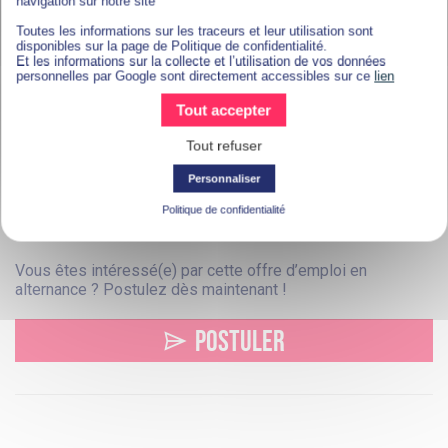
navigation sur notre site
proposition ;
Toutes les informations sur les traceurs et leur utilisation sont
disponibles sur la page de Politique de confidentialité.
Et les informations sur la collecte et l’utilisation de vos données
Première expérience en marketing ou communication
personnelles par Google sont directement accessibles sur ce
lien
(stage, alternance, projet étudiant) est exigée.
Tout accepter
Tout refuser
Poste basé à Belleville en Beaujolais (69).
Personnaliser
Politique de confidentialité
Rémunération selon niveau d’études + âge. Formation prise
en charge à 100% par l’entreprise.
Vous êtes intéressé(e) par cette offre d’emploi en
alternance ? Postulez dès maintenant !
POSTULER