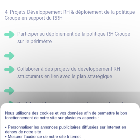
4. Projets Développement RH & déploiement de la politique
Groupe en support du RRH
Participer au déploiement de la politique RH Groupe
sur le périmètre.
Collaborer à des projets de développement RH
structurants en lien avec le plan stratégique.
Contribuer à la mise en œuvre et au suivi des actions
RSE, ainsi qu’à la remontée des indicateurs associés.
Nous utilisons des cookies et vos données afin de permettre le bon
fonctionnement de notre site sur plusieurs aspects :
• Personnaliser les annonces publicitaires diffusées sur Internet en
dehors de notre site
• Mesurer l’audience de notre site Internet