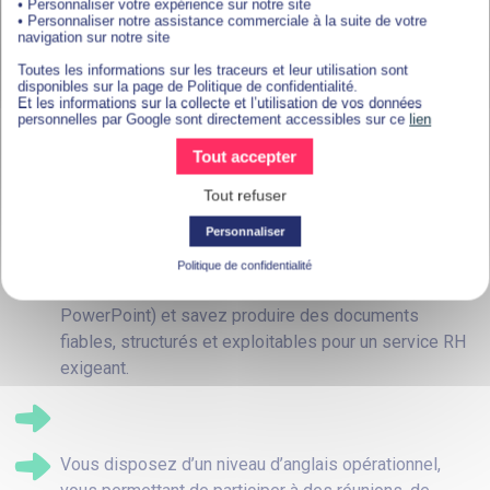
PROFIL
• Personnaliser votre expérience sur notre site
• Personnaliser notre assistance commerciale à la suite de votre
navigation sur notre site
Vous préparez idéalement un Master 1 en
Toutes les informations sur les traceurs et leur utilisation sont
Ressources Humaines (ou équivalent) et recherchez
disponibles sur la page de Politique de confidentialité.
Et les informations sur la collecte et l’utilisation de vos données
si possible une alternance de 2 ans pour approfondir
personnelles par Google sont directement accessibles sur ce
lien
vos compétences en droit social, gestion RH et
Tout accepter
recrutement.
Tout refuser
Personnaliser
Vous maîtrisez les outils du Pack Office (Word, Excel
Politique de confidentialité
— dont les tableaux croisés dynamiques — Outlook,
PowerPoint) et savez produire des documents
fiables, structurés et exploitables pour un service RH
exigeant.
Vous disposez d’un niveau d’anglais opérationnel,