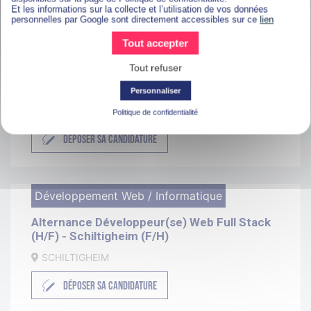
Et les informations sur la collecte et l’utilisation de vos données
personnelles par Google sont directement accessibles sur ce
lien
Tout accepter
Développement Web / Informatique
Tout refuser
Alternance Développeur Web - Strasbourg
(F/H)
Personnaliser
STRASBOURG
Politique de confidentialité
DÉPOSER SA CANDIDATURE
Développement Web / Informatique
Alternance Développeur(se) Web Full Stack
(H/F) - Schiltigheim (F/H)
SCHILTIGHEIM
DÉPOSER SA CANDIDATURE