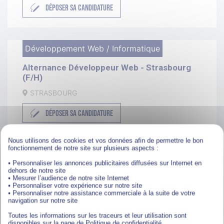
DÉPOSER SA CANDIDATURE
Développement Web / Informatique
Alternance Développeur Web - Strasbourg
(F/H)
STRASBOURG
DÉPOSER SA CANDIDATURE
Nous utilisons des cookies et vos données afin de permettre le bon
fonctionnement de notre site sur plusieurs aspects :
Développement Web / Informatique
• Personnaliser les annonces publicitaires diffusées sur Internet en
dehors de notre site
Alternance Développeur Web - Strasbourg
• Mesurer l’audience de notre site Internet
(F/H)
• Personnaliser votre expérience sur notre site
• Personnaliser notre assistance commerciale à la suite de votre
STRASBOURG
navigation sur notre site
Toutes les informations sur les traceurs et leur utilisation sont
DÉPOSER SA CANDIDATURE
disponibles sur la page de Politique de confidentialité.