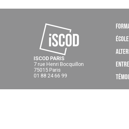
Form
École
Alter
ISCOD PARIS
Entre
7 rue Henri Bocquillon
75015 Paris
01 88 24 66 99
Témo
ISCOD est un organisme de formation, CFA, établissement p
de la Provence Alpes Cote d’Azur (cet enregistrement ne va
Le CFA ISCOD a accompagné 4445 apprentis en 2024-2025.
Taux de réussite global : En 2024-2025 le taux d'obtention g
Taux d’achèvement global : En 2024-2025 , en moyenne 82% 
rompre leur contrat d'apprentissage.
Taux de satisfaction global : En 2024-2025 le taux de satis