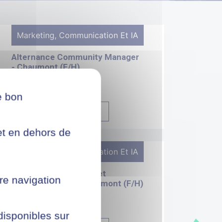
Marketing, Communication Et IA
Alternance Community Manager
- Chaumont (F/H)
CHAUMONT
e bon
DÉPOSER SA CANDIDATURE
net en dehors de
Marketing, Communication Et IA
Alternance Graphiste et
re navigation
communication - Chaumont (F/H)
CHAUMONT
 disponibles sur