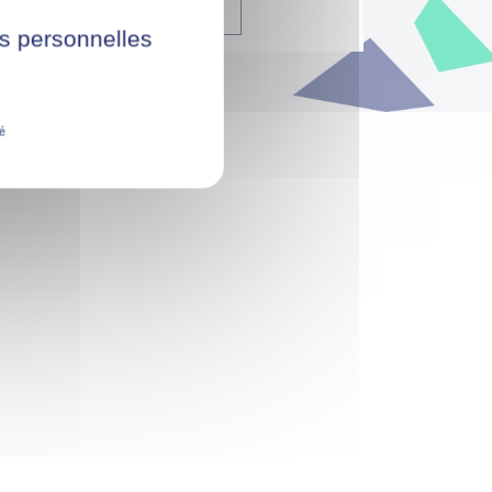
DÉPOSER SA CANDIDATURE
ées personnelles
té