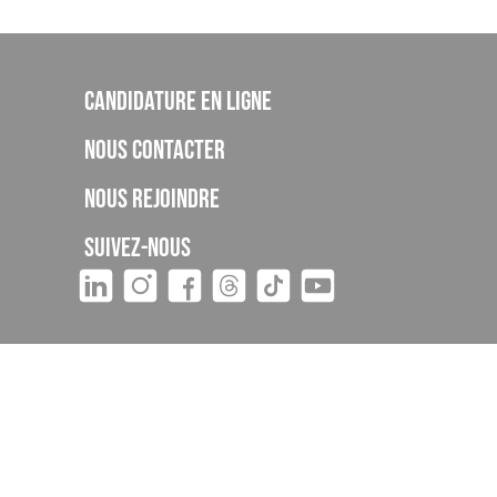
Candidature en ligne
Nous contacter
Nous rejoindre
Suivez-nous
tivité 93060895606 auprès de la DREETS
onner ni
re 13 et