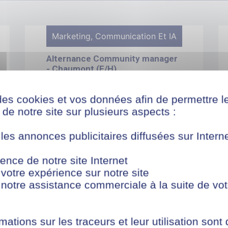
Marketing, Communication Et IA
Alternance Community manager
- Chaumont (F/H)
CHAUMONT
des cookies et vos données afin de permettre l
de notre site sur plusieurs aspects :
DÉPOSER SA CANDIDATURE
 les annonces publicitaires diffusées sur Inter
Marketing, Communication Et IA
ence de notre site Internet
 votre expérience sur notre site
Alternance Graphiste -
 notre assistance commerciale à la suite de vot
Chaumont (F/H)
CHAUMONT
mations sur les traceurs et leur utilisation sont