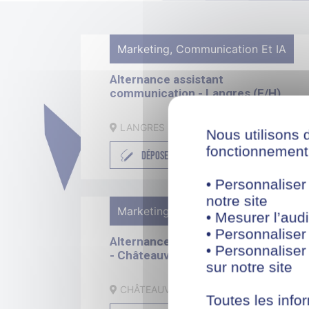
Marketing, Communication Et IA
Alternance assistant
communication - Langres (F/H)
LANGRES
Nous utilisons 
fonctionnement 
DÉPOSER SA CANDIDATURE
• Personnaliser
notre site
Marketing, Communication Et IA
• Mesurer l’audi
• Personnaliser
Alternance Community Manager
• Personnaliser
- Châteauvillain (F/H)
sur notre site
CHÂTEAUVILLAIN
Toutes les infor