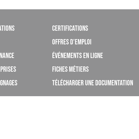
ations
Certifications
Offres d’emploi
nance
Événements en ligne
prises
Fiches métiers
ignages
Télécharger une documentation
rivé d’enseignement à distance, enregistré sous le numéro de déclaration d’ac
ut pas agrément de l’Etat), et déclaré sous le code UAI 0062268H.
lobal des certifications est de 75%.
des apprentis formés au sein de l'ISCOD ont terminé leur formation sans aband
faction global des apprentis formés est de 80% (taux d'apprentis ayant répondu ent