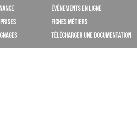
nance
Événements en ligne
prises
Fiches métiers
ignages
Télécharger une documentation
rivé d’enseignement à distance, enregistré sous le numéro de déclaration d’ac
ut pas agrément de l’Etat), et déclaré sous le code UAI 0062268H.
lobal des certifications est de 75%.
des apprentis formés au sein de l'ISCOD ont terminé leur formation sans aband
faction global des apprentis formés est de 80% (taux d'apprentis ayant répondu ent
 à ce cycle de formation, quelle note lui accorderiez-vous sur 20 ?").
yant obtenu leur certification ont poursuivi leurs études au sein de l'ISCOD.
tis ayant obtenu leur certification ont décroché un emploi à l'issue de leur
de placement à un an à l'issu de la formation).
ialité
Handicap et accessibilité
Rapport qualité ISCOD 2024-2025
Index 