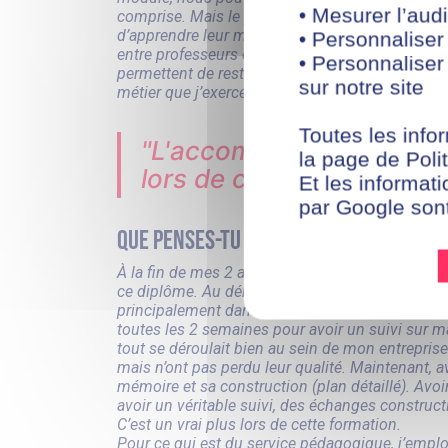
• Mesurer l’audi
comprise. Mais le plus important, c’est d’avoir 
d’apprendre leur matière. Car même si ce sont d
• Personnaliser
entre professeurs et étudiants n’existe pas. Mai
• Personnaliser
permettent de rester concentré et d’acquérir d
sur notre site
métier que j’exerce au sein de mon entreprise d’
Toutes les infor
"L'accompagnement est u
la page de Polit
lors de cette formation"
Et les informati
par Google son
Que penses-tu de l'accompagnement à
À la fin de mes 2 ans de Mastère, je dois réalise
ce diplôme. Au début de l’année, un learning coa
principalement dans la rédaction du mémoire. 
toutes les 2 semaines pour avoir un suivi sur ma 
tout se déroulait bien au sein de mon entrepri
mais n’ont pas perdu leur qualité. Maintenant,
mémoire et sa construction (plan détaillé). Avoi
avoir un véritable suivi, des échanges constru
C’est un vrai plus lors de cette formation.
Pour ce qui est du service pédagogique, j’emploi