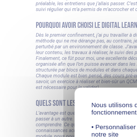
préalable, les entretiens que j’allais passer. C’
suivi régulier qui m’a permis de m’accrocher et
Pourquoi avoir choisi le digital lear
Dès le premier confinement, j’ai pu travailler à
méthode qui ne me dérange pas, au contraire, je
perturbé par un environnement de classe. J’ava
leur contenu, les travaux à réaliser, le suivi de
Finalement, ce fût pour moi, une excellente déco
organisée afin que l’on puisse avancer dans les 
structurée par blocs de modules et dans chaque 
Chaque module est bien pensé, des cours pré-enr
savoir, un exercice à réaliser et bien-sûr un Q
est nécessaire pour le valider).
Quels sont les avantages de ton éco
Nous utilisons 
fonctionnement 
L’avantage est que lorsque l’on commence un mo
passer à un autre. Cela nous permet d’être focali
comprendre. Ce que j’aime bien, c’est que nou
• Personnaliser
connaissances acquises sur une journée et avec
notre site
module, nous pouvons y retourner pour toute i