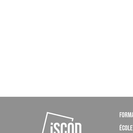
Form
École