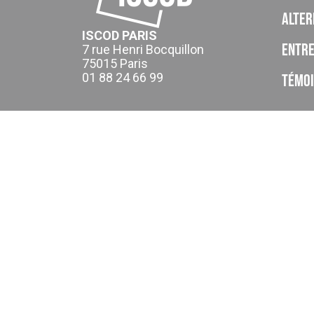
Alter
ISCOD PARIS
Entre
7 rue Henri Bocquillon
75015 Paris
01 88 24 66 99
Témo
ISCOD est un organisme de formation, CFA, établissement p
de la Provence Alpes Cote d’Azur (cet enregistrement ne va
Le CFA ISCOD a accompagné 4445 apprentis en 2024-2025.
Taux de réussite global : En 2024-2025 le taux d'obtention g
Taux d’achèvement global : En 2024-2025 , en moyenne 82% 
rompre leur contrat d'apprentissage.
Taux de satisfaction global : En 2024-2025 le taux de satis
20 à la question "Si vous deviez donner une note d’ensemble
Taux de poursuite d’étude : En 2024-2025 16% des apprentis a
Taux d’emploi net : En 2024-2025, en moyenne 72% des appren
formation (résultat moyen cumulé des réponses à l'enquête 
Accéder à la gestion des cookies
Contact
Mentions légales
CGU
Politique de confident
Version V7.08
* Dispositions particulières