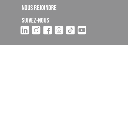
Nous rejoindre
Suivez-nous
tivité 93060895606 auprès de la DREETS
onner ni
re 13 et
Egalité Femmes-Hommes
Plan de site
Feedback