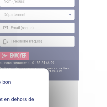
ENVOYER
ou nous contacter au
01.88.24.66.99
En cliquant ci-dessus sur envoyer, vous acceptez nos
conditions
générales d'utilisation
et notre
politique de confidentialité
.
e bon
net en dehors de