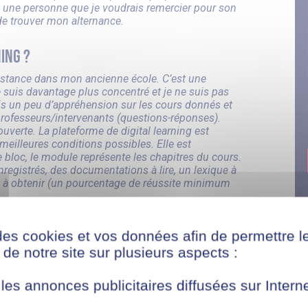
est une personne que je voudrais remercier pour son
 de trouver mon alternance.
ning ?
 distance dans mon ancienne école. C’est une
 suis davantage plus concentré et je ne suis pas
is un peu d’appréhension sur les cours donnés et
s professeurs/intervenants (questions-réponses).
uverte. La plateforme de digital learning est
meilleures conditions possibles. Elle est
bloc, le module représente les chapitres du cours.
egistrés, des documentations à lire, un lexique à
CM à obtenir (un pourcentage de réussite minimum
le ?
des cookies et vos données afin de permettre l
de notre site sur plusieurs aspects :
dule, il faut obligatoirement obtenir le QCM pour
sé sur un thème en particulier et de bien le
s ne sommes pas perdus par le nombre de
 les annonces publicitaires diffusées sur Inter
 différents cours. Même si nous avons fini le
nformation qui nous aurait échappée ou non-