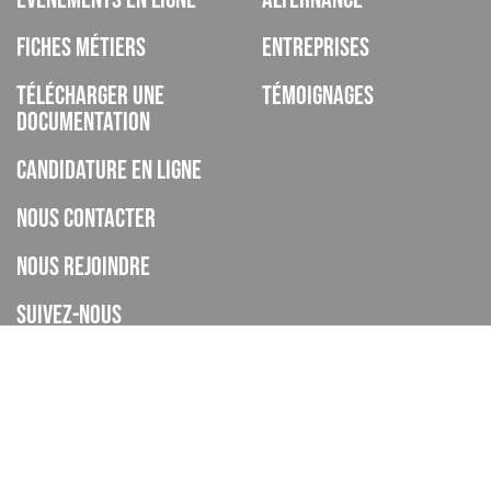
Fiches métiers
Entreprises
Télécharger une
Témoignages
documentation
Candidature en ligne
Nous contacter
Nous rejoindre
Suivez-nous
ISCOD est un organisme de formation, CFA, établissement privé
d’enseignement à distance, enregistré sous le numéro de
déclaration d’activité 93060895606 auprès de la DREETS de la
Provence Alpes Cote d’Azur (cet enregistrement ne vaut pas
agrément de l’Etat), et déclaré sous le code UAI 0062268H.
Le CFA ISCOD a accompagné 4445 apprentis en 2024-2025.