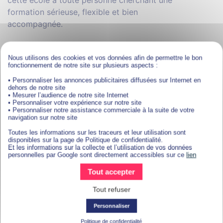
cette école à toute personne cherchant une
formation sérieuse, flexible et bien
accompagnée.
Vous souhaitez intégrer
Nous utilisons des cookies et vos données afin de permettre le bon
fonctionnement de notre site sur plusieurs aspects :
l’iscod ?
• Personnaliser les annonces publicitaires diffusées sur Internet en
dehors de notre site
Déposer gratuitement et sans engagement
• Mesurer l’audience de notre site Internet
votre candidature
• Personnaliser votre expérience sur notre site
• Personnaliser notre assistance commerciale à la suite de votre
navigation sur notre site
CANDIDATURE EN LIGNE
Toutes les informations sur les traceurs et leur utilisation sont
disponibles sur la page de Politique de confidentialité.
Et les informations sur la collecte et l’utilisation de vos données
personnelles par Google sont directement accessibles sur ce
lien
Télécharger une
Tout accepter
documentation
Tout refuser
Personnaliser
Politique de confidentialité