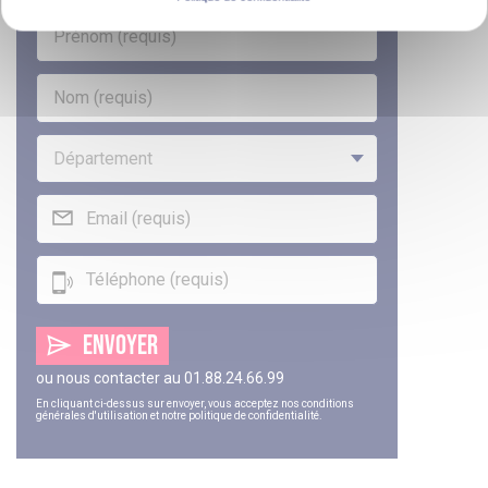
ENVOYER
ou nous contacter au
01.88.24.66.99
En cliquant ci-dessus sur envoyer, vous acceptez nos
conditions
générales d'utilisation
et notre
politique de confidentialité
.