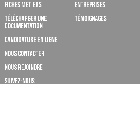
Fiches métiers
Entreprises
Télécharger une
Témoignages
documentation
Candidature en ligne
Nous contacter
Nous rejoindre
Suivez-nous
ISCOD est un organisme de formation, CFA, établissement privé
d’enseignement à distance, enregistré sous le numéro de
déclaration d’activité 93060895606 auprès de la DREETS de la
Provence Alpes Cote d’Azur (cet enregistrement ne vaut pas
agrément de l’Etat), et déclaré sous le code UAI 0062268H.
Le CFA ISCOD a accompagné 4445 apprentis en 2024-2025.
Taux de réussite global : En 2024-2025 le taux d'obtention global des