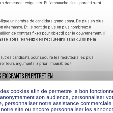
urs demeurent exigeants. Et l’embauche d’un apprenti n’est
plique un nombre de candidats grandissant. De plus en plus
n alternance. Et ils sont de plus en plus nombreux à
million de contrats fixés pour objectif par le gouvernement, il
sse sous les yeux des recruteurs sans qu’ils ne la
s autres candidats pour séduire les recruteurs les plus
er leurs arguments, à priori imparables !
s exigeants en entretien
e candidature spontanée ou que vous ayez répondu à une
 des cookies afin de permettre le bon fonction
icitations ! Pourtant, lors de vos premiers échanges, vous
r anonymement son audience, personnaliser vot
es recruteurs. En effet, certains peuvent être très
te, personnaliser notre assistance commerciale 
! C’est un profil que nous connaissons bien. Et nous avons
 notre site ou encore personnaliser les annonce