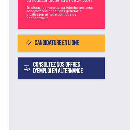
ou nous contacter au
01.88.24.66.99
En cliquant ci-dessus sur télécharger, vous
acceptez nos
conditions générales
d'utilisation
et notre
politique de
confidentialité
.
Candidature en ligne
Consultez nos offres
d'emploi en alternance