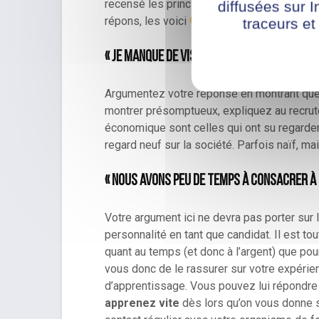
recensé les principales réticences des rec
diffusées sur I
répons, les voici
traceurs et
« Je manque de visibilité sur l’avenir de m
Argumentez votre réponse en montrant qu
montrer présomptueux, expliquez au recrute
économique sont celles qui ont su regarder v
regard neuf sur la société. Parfois naïf, ma
« Nous avons peu de temps à consacrer à
Votre argument ici ne devra pas porter sur l
personnalité en tant que candidat. Il est tou
quant au temps (et donc à l’argent) que pour
vous donc de le rassurer sur votre expérien
d’apprentissage. Vous pouvez lui répondre
apprenez vite
dès lors qu’on vous donne sa