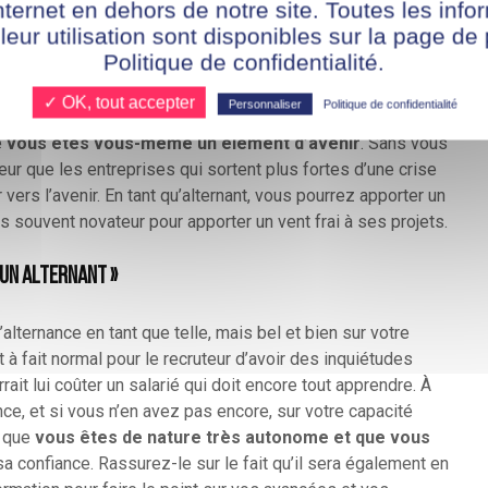
ruteurs pour vous offrir les arguments à apporter dans votre
nternet en dehors de notre site. Toutes les info
 leur utilisation sont disponibles sur la page de 
Politique de confidentialité.
a société »
✓ OK, tout accepter
Personnaliser
Politique de confidentialité
e
vous êtes vous-même un élément d’avenir
. Sans vous
ur que les entreprises qui sortent plus fortes d’une crise
ers l’avenir. En tant qu’alternant, vous pourrez apporter un
is souvent novateur pour apporter un vent frai à ses projets.
 un alternant »
’alternance en tant que telle, mais bel et bien sur votre
t à fait normal pour le recruteur d’avoir des inquiétudes
rait lui coûter un salarié qui doit encore tout apprendre. À
ce, et si vous n’en avez pas encore, sur votre capacité
 que
vous êtes de nature très autonome et que vous
 confiance. Rassurez-le sur le fait qu’il sera également en