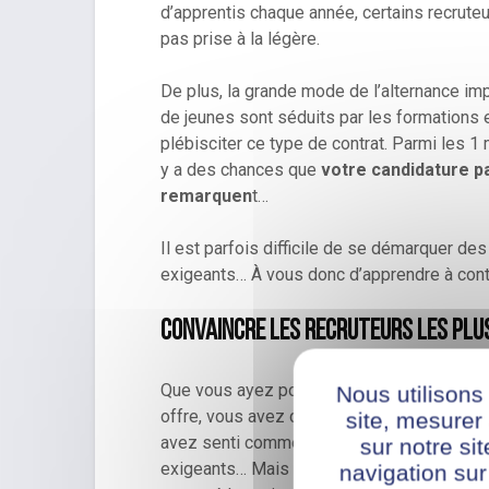
d’apprentis chaque année, certains recrute
pas prise à la légère.
De plus, la grande mode de l’alternance im
de jeunes sont séduits par les formations e
plébisciter ce type de contrat. Parmi les 1 
y a des chances que
votre candidature pa
remarquen
t…
Il est parfois difficile de se démarquer de
exigeants… À vous donc d’apprendre à contr
Convaincre les recruteurs les plu
Que vous ayez postulé dans le cadre d’un
Nous utilisons
offre, vous avez décroché un entretien, fél
site, mesure
avez senti comme une réticence de la part d
sur notre si
exigeants… Mais bonne nouvelle pour vous 
navigation sur