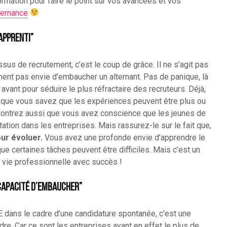
rmation pour faire le point sur vos avancées et vos
lternance
 apprenti”
sus de recrutement, c’est le coup de grâce. Il ne s’agit pas
ment pas envie d’embaucher un alternant. Pas de panique, là
avant pour séduire le plus réfractaire des recruteurs. Déjà,
i que vous savez que les expériences peuvent être plus ou
 Montrez aussi que vous avez conscience que les jeunes de
ation dans les entreprises. Mais rassurez-le sur le fait que,
ur évoluer.
Vous avez une profonde envie d’apprendre le
ue certaines tâches peuvent être difficiles. Mais c’est un
vie professionnelle avec succès !
capacité d’embaucher”
dans le cadre d’une candidature spontanée, c’est une
re. Car ce sont les entreprises ayant en effet le plus de