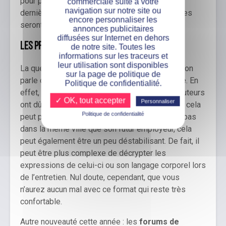
pour pouvoir les affirmer par la suite. Si ces
commerciale suite à votre
navigation sur notre site ou
dernières sont en cohérence avec le poste, elles
encore personnaliser les
seront sans doute très appréciées.
annonces publicitaires
diffusées sur Internet en dehors
Les process de recrutements virtuels
de notre site. Toutes les
informations sur les traceurs et
leur utilisation sont disponibles
La question des formats se pose aussi lorsqu’on
sur la page de politique de
parle d’entretiens de recrutement en alternance. En
Politique de confidentialité.
effet, depuis le début de la pandémie, les recruteurs
✓ OK, tout accepter
Personnaliser
ont dû privilégier les rencontres
à distance
. Si cela
Politique de confidentialité
peut présenter des avantages lorsqu’on ne vit pas
dans la même ville que son futur employeur, cela
peut également être un peu déstabilisant. De fait, il
peut être plus complexe de décrypter les
expressions de celui-ci ou son langage corporel lors
de l’entretien. Nul doute, cependant, que vous
n’aurez aucun mal avec ce format qui reste très
confortable.
Autre nouveauté cette année : les
forums de