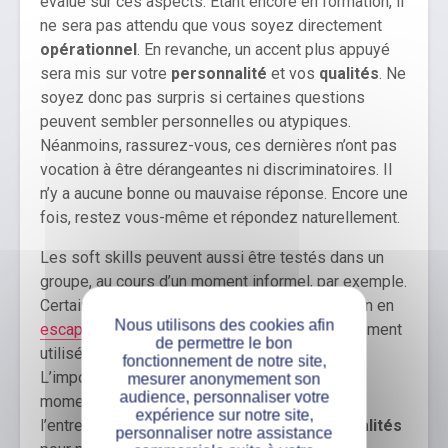
évalué sur ces aspects. Étant encore en formation, il
ne sera pas attendu que vous soyez directement
opérationnel
. En revanche, un accent plus appuyé
sera mis sur votre
personnalité
et vos
qualités
. Ne
soyez donc pas surpris si certaines questions
peuvent sembler personnelles ou atypiques.
Néanmoins, rassurez-vous, ces dernières n’ont pas
vocation à être dérangeantes ni discriminatoires. Il
n’y a aucune bonne ou mauvaise réponse. Encore une
fois, restez vous-même et répondez naturellement.
Les soft skills peuvent aussi être testés dans un
groupe, au cours d’un moment informel, par exemple.
Certains iront même jusqu’à la mise en situation en
Nous utilisons des cookies afin
escape game
. Même si ce format est plus rarement
de permettre le bon
utilisé, il est bon de s’y préparer mentalement.
fonctionnement de notre site,
L’important :
garder son sang-froid
! C’est le
mesurer anonymement son
audience, personnaliser votre
moment de vous mettre en valeur. En amont de
expérience sur notre site,
l’entretien, prenez le temps de
définir vos qualités
personnaliser notre assistance