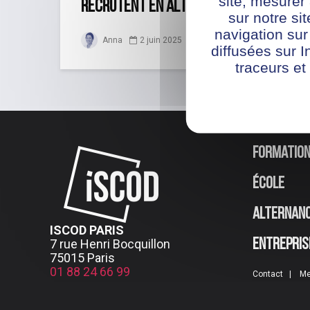
site, mesure
recrutent en alternance avant...
sur notre si
navigation sur
Anna
2 juin 2025
diffusées sur I
traceurs et
Formatio
École
Alternan
ISCOD PARIS
7 rue Henri Bocquillon
Entrepris
75015 Paris
01 88 24 66 99
Contact
Me