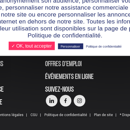
r anonymement son audience, personnaliser vot
te, personnaliser notre assistance commerciale 
 notre site ou encore personnaliser les annonce
nternet en dehors de notre site. Toutes les info
 leur utilisation sont disponibles sur la page de 
Politique de confidentialité.
✓ OK, tout accepter
Personnaliser
Politique de confidentialité
ns
Offres d’emploi
Événements en ligne
ce
Suivez-nous
e
ntions légales
CGU
Politique de confidentialité
Plan de site
* Disp