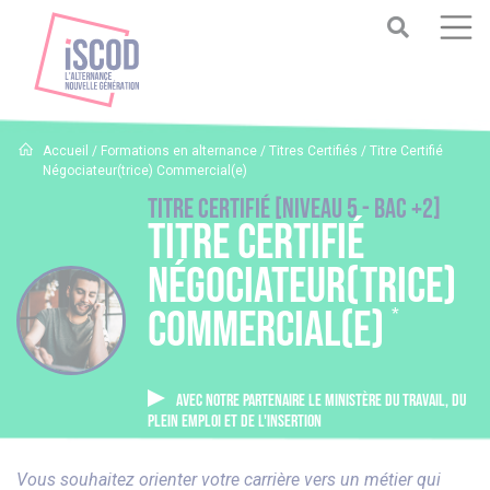
Accueil
/
Formations en alternance
/
Titres Certifiés
/
Titre Certifié
Négociateur(trice) Commercial(e)
Titre Certifié [Niveau 5 - BAC +2]
Titre Certifié
Négociateur(trice)
Commercial(e)
*
AVEC NOTRE PARTENAIRE LE MINISTÈRE DU TRAVAIL, DU
PLEIN EMPLOI ET DE L'INSERTION
Vous souhaitez orienter votre carrière vers un métier qui