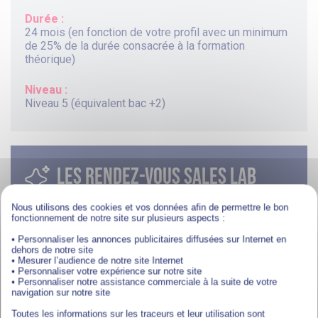
Durée :
24 mois (en fonction de votre profil avec un minimum
de 25% de la durée consacrée à la formation
théorique)
Niveau :
Niveau 5 (équivalent bac +2)
LES RENDEZ-VOUS SALES LAB
LES SÉANCES LIVE QUI PROPULSENT VOTRE
Nous utilisons des cookies et vos données afin de permettre le bon
fonctionnement de notre site sur plusieurs aspects :
FORMATION
• Personnaliser les annonces publicitaires diffusées sur Internet en
dehors de notre site
Ce parcours est éligible à une sélection de Séance
• Mesurer l’audience de notre site Internet
• Personnaliser votre expérience sur notre site
Live exclusives sur les nouveaux défis du commerce
• Personnaliser notre assistance commerciale à la suite de votre
et de la relation client L’objectif des rendez-vous
navigation sur notre site
Skills Labs, renforcer vos compétences et vous aider
à appréhender les évolutions du monde professionnel
Toutes les informations sur les traceurs et leur utilisation sont