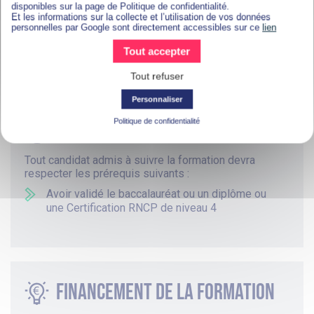
disponibles sur la page de Politique de confidentialité.
ainsi que les nouveaux défis de l’univers du
Et les informations sur la collecte et l’utilisation de vos données
commerce et de la relation client.
personnelles par Google sont directement accessibles sur ce
lien
Tout accepter
EN SAVOIR PLUS ?
Tout refuser
Personnaliser
Politique de confidentialité
Prérequis
Tout candidat admis à suivre la formation devra
respecter les prérequis suivants :
Avoir validé le baccalauréat ou un diplôme ou
une Certification RNCP de niveau 4
Financement de la formation