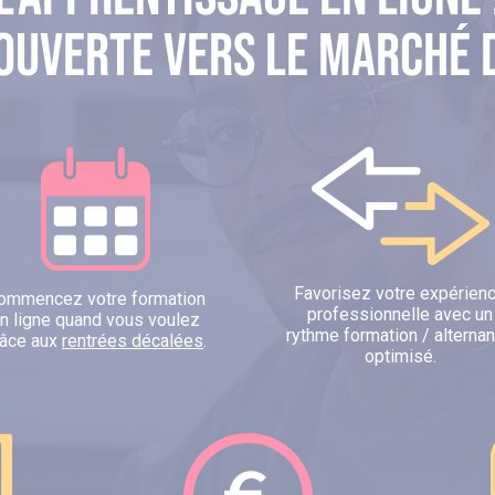
ouverte vers le marché 
Favorisez votre expérien
ommencez votre formation
professionnelle avec un
n ligne quand vous voulez
rythme formation / alterna
râce aux
rentrées décalées
.
optimisé.