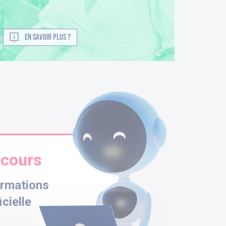
EN SAVOIR PLUS ?
rcours
ormations
icielle