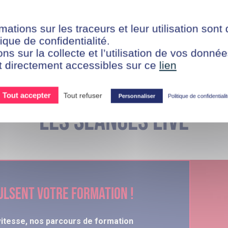
 à des formations
e l'emploi. A découvrir
mations sur les traceurs et leur utilisation sont
ique de confidentialité.
ons sur la collecte et l’utilisation de vos donn
t directement accessibles sur ce
lien
Tout accepter
Tout refuser
Personnaliser
Politique de confidentiali
Les séances live
ulsent votre formation !
vitesse, nos parcours de formation