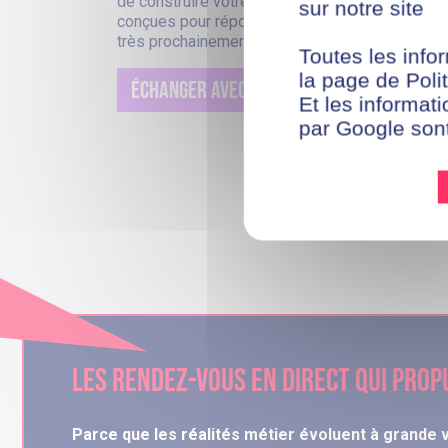
de construire votre avenir professionnel, grâce
sur notre site
conçues pour répondre aux attentes du marché d
très prochainement !
Toutes les infor
la page de Polit
ÉCHANGER AVEC UN CONSEILLER
Et les informati
par Google son
Les rendez-vous en direct qui prop
Parce que les réalités métier évoluent à grande 