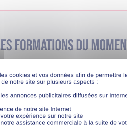
Les formations du momen
des cookies et vos données afin de permettre l
de notre site sur plusieurs aspects :
rs la réussite
ntreprises recherchent
r les compétences dont
 les annonces publicitaires diffusées sur Inter
ence de notre site Internet
ls
iSCOD, obtenez un
 votre expérience sur notre site
loppez des compétences
nt. Une nouvelle façon
 notre assistance commerciale à la suite de vot