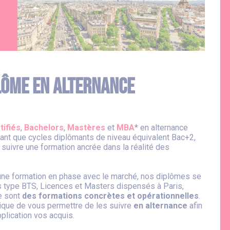
plôme en alternance
tifiés
,
Bachelors
,
Mastères
et
MBA
* en alternance
ant que cycles diplômants de niveau équivalent Bac+2,
 suivre une formation ancrée dans la réalité des
une formation en phase avec le marché, nos diplômes se
 type BTS, Licences et Masters dispensés à Paris,
ce sont
des formations concrètes et opérationnelles
.
gique de vous permettre de les suivre
en alternance
afin
lication vos acquis.