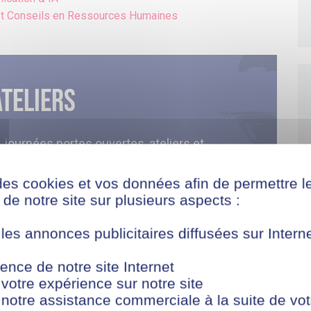
et Conseils en Ressources Humaines
ateliers
journées portes ouvertes, ateliers et
ent en ligne. Pas besoin de vous déplacer !
ains événements et découvrez l’alternance
des cookies et vos données afin de permettre l
de notre site sur plusieurs aspects :
 les annonces publicitaires diffusées sur Inter
ence de notre site Internet
 votre expérience sur notre site
 notre assistance commerciale à la suite de vot