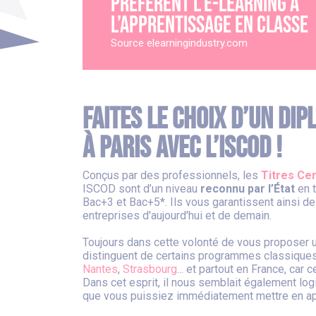
préfèrent l’e-learning à
l’apprentissage en classe
Source elearningindustry.com
Faites le choix d’un di
à Paris avec l’ISCOD !
Conçus par des professionnels, les
Titres Cer
ISCOD sont d’un niveau
reconnu par l’État
en t
Bac+3 et Bac+5*. Ils vous garantissent ainsi de
entreprises d'aujourd'hui et de demain.
Toujours dans cette volonté de vous proposer 
distinguent de certains programmes classiques
Nantes
,
Strasbourg
... et partout en France, car 
Dans cet esprit, il nous semblait également lo
que vous puissiez immédiatement mettre en app