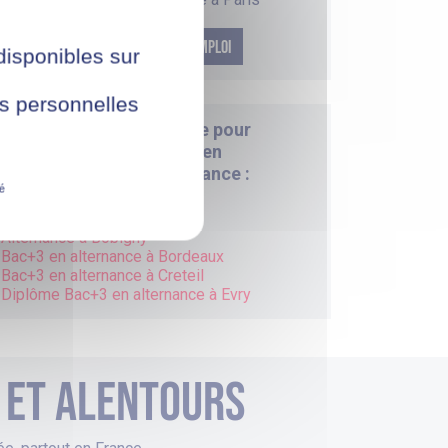
NOS DERNIÈRES OFFRES D'EMPLOI
 disponibles sur
ées personnelles
ISCOD vous accompagne pour
trouver votre formation en
alternance partout en France :
té
Alternance à
Angers
Alternance à
Bobigny
Bac+3 en alternance à
Bordeaux
Bac+3 en alternance à
Creteil
Diplôme Bac+3 en alternance à
Evry
s et alentours