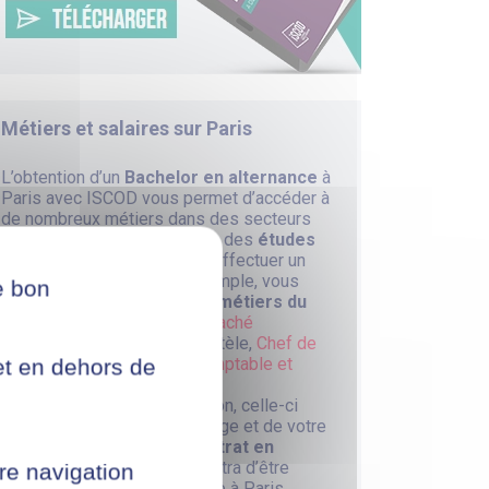
Métiers et salaires sur
Paris
L’obtention d’un
Bachelor en alternance
à
Paris avec ISCOD vous permet d’accéder à
de nombreux métiers dans des secteurs
porteurs. Si vous choisissez des
études
par correspondance
pour effectuer un
Bachelor Commerce par exemple, vous
e bon
pourrez ainsi accéder à des
métiers du
commerce
pour devenir
Attaché
Commercial
, Conseiller Clientèle,
Chef de
secteur
ou
Responsable comptable et
net en dehors de
financier
.
Concernant votre rémunération, celle-ci
dépendra à la fois de votre âge et de votre
contrat. Par exemple, un
contrat en
apprentissage
vous permettra d’être
re navigation
rémunéré pour une alternance à Paris