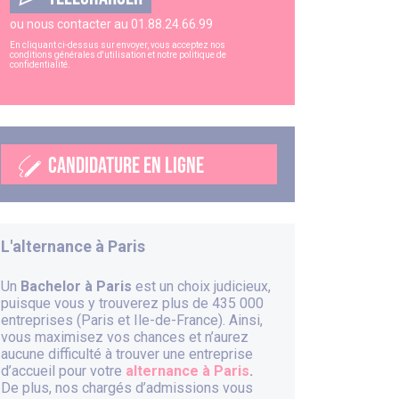
ou nous contacter au
01.88.24.66.99
En cliquant ci-dessus sur envoyer, vous acceptez nos
conditions générales d'utilisation
et notre
politique de
confidentialité
.
CANDIDATURE EN LIGNE
L'alternance à
Paris
Un
Bachelor à Paris
est un choix judicieux,
puisque vous y trouverez plus de 435 000
entreprises (Paris et Ile-de-France). Ainsi,
vous maximisez vos chances et n’aurez
aucune difficulté à trouver une entreprise
d’accueil pour votre
alternance à Paris
.
De plus, nos chargés d’admissions vous