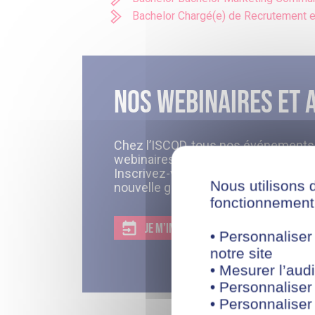
Bachelor Chargé(e) de Recrutement 
Nos webinaires et 
Chez l’ISCOD, tous nos événements, 
webinaires, sont gratuits et se pass
Inscrivez-vous à l’un de nos proch
Nous utilisons 
nouvelle génération.
fonctionnement 
JE M’INSCRIS A L’UNE DE NOS SESSIONS
• Personnaliser
notre site
• Mesurer l’audi
• Personnaliser
• Personnaliser