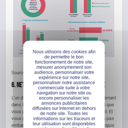
Nous utilisons des cookies afin
de permettre le bon
fonctionnement de notre site,
mesurer anonymement son
audience, personnaliser votre
Source : Emic Paris
expérience sur notre site,
personnaliser notre assistance
6.
Networkez grâce à votre alternance
commerciale suite à votre
navigation sur notre site ou
L’un de vos principaux avantages en tant qu’alternant
encore personnaliser les
annonces publicitaires
dans la recherche de votre premier poste, c’est que
diffusées sur Internet en dehors
vous avez déjà un pied dans le monde du travail. Et
de notre site. Toutes les
vous gardez cet avantage même si vous n’êtes pas
informations sur les traceurs et
leur utilisation sont disponibles
embauché suite à votre alternance. Outre les acquis