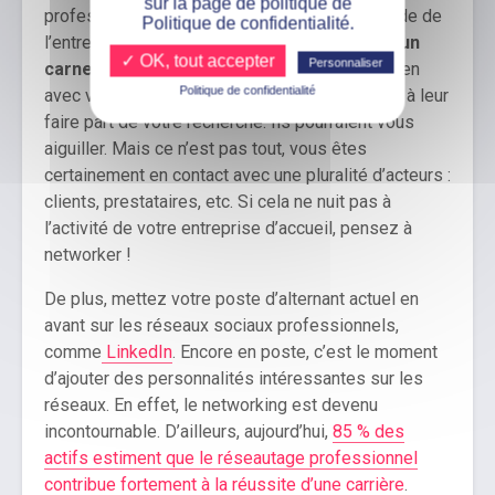
sur la page de politique de
professionnels et votre connaissance du monde de
Politique de confidentialité.
l’entreprise,
vous pouvez vous appuyer sur un
✓ OK, tout accepter
Personnaliser
carnet d’adresses
. Si vous vous entendez bien
Politique de confidentialité
avec vos collègues d’entreprise, n’hésitez pas à leur
faire part de votre recherche. Ils pourraient vous
aiguiller. Mais ce n’est pas tout, vous êtes
certainement en contact avec une pluralité d’acteurs :
clients, prestataires, etc. Si cela ne nuit pas à
l’activité de votre entreprise d’accueil, pensez à
networker !
De plus, mettez votre poste d’alternant actuel en
avant sur les réseaux sociaux professionnels,
comme
LinkedIn
. Encore en poste, c’est le moment
d’ajouter des personnalités intéressantes sur les
réseaux. En effet, le networking est devenu
incontournable. D’ailleurs, aujourd’hui,
85 % des
actifs estiment que le réseautage professionnel
contribue fortement à la réussite d’une carrière
.