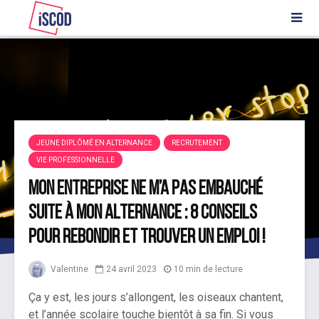
JEUNE DIPLÔMÉ EN ALTERNANCE
RECRUTEMENT
VIE PROFESSIONNELLE
Mon entreprise ne m’a pas embauché
suite à mon alternance : 8 conseils
pour rebondir et trouver un emploi !
Valentine
24 avril 2023
10 min de lecture
Ça y est, les jours s’allongent, les oiseaux chantent,
et l’année scolaire touche bientôt à sa fin. Si vous