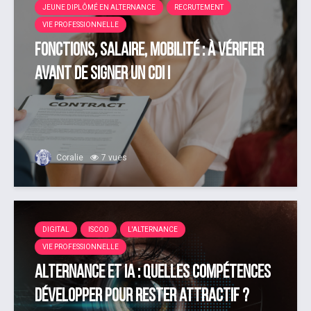
JEUNE DIPLÔMÉ EN ALTERNANCE
RECRUTEMENT
VIE PROFESSIONNELLE
Fonctions, salaire, mobilité : à vérifier
avant de signer un CDI !
Coralie
7 vues
DIGITAL
ISCOD
L'ALTERNANCE
VIE PROFESSIONNELLE
Alternance et IA : quelles compétences
développer pour rester attractif ?