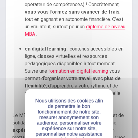
opérateur de compétences) ! Concrètement,
vous vous formez sans avancer de frais
,
tout en gagnant en autonomie financière. C’est
un vrai atout, surtout pour un
diplôme de niveau
MBA
;
en digital learning
: contenus accessibles en
ligne, classes virtuelles et ressources
pédagogiques disponibles à tout moment…
Suivre une
formation en digital learning
vous
permet d’organiser votre travail avec
plus de
flexibilité
, d’apprendre à votre rythme et de
concilier plus facilement vie professionnelle
et personnelle.
Nous utilisons des cookies afin
de permettre le bon
fonctionnement de notre site,
Le MBA Management des structures de santé et de
mesurer anonymement son
solidarité de l’iSCOD vous permet d’acquérir une
audience, personnaliser votre
expérience sur notre site,
expérience professionnelle significative
, en
personnaliser notre assistance
mettant immédiatement en pratique les notions vues