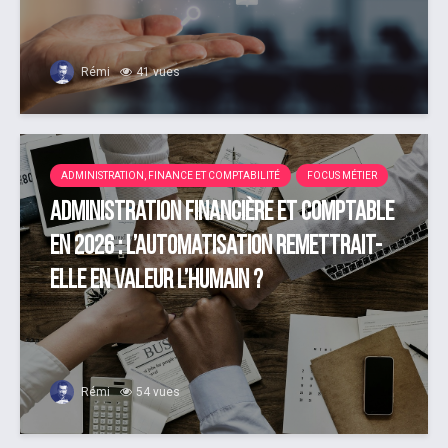
Rémi
41 vues
ADMINISTRATION, FINANCE ET COMPTABILITÉ
FOCUS MÉTIER
Administration financière et comptable
en 2026 : l’automatisation remettrait-
elle en valeur l’humain ?
Rémi
54 vues