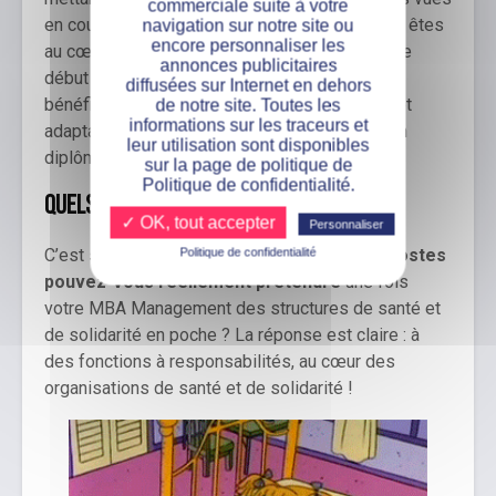
commerciale suite à votre
en cours et en développant votre réseau. Vous êtes
navigation sur notre site ou
encore personnaliser les
au cœur des structures médico-sociales dès le
annonces publicitaires
début de votre parcours de formation, tout en
diffusées sur Internet en dehors
bénéficiant d’un cadre pédagogique moderne et
de notre site. Toutes les
informations sur les traceurs et
adaptable. Vous ne préparez pas seulement un
leur utilisation sont disponibles
diplôme :
vous préparez votre carrière
.
sur la page de politique de
Politique de confidentialité.
Quels débouchés après le MBA ?
✓ OK, tout accepter
Personnaliser
C’est souvent la question décisive :
à quels postes
Politique de confidentialité
pouvez-vous réellement prétendre
une fois
votre MBA Management des structures de santé et
de solidarité en poche ? La réponse est claire : à
des fonctions à responsabilités, au cœur des
organisations de santé et de solidarité !