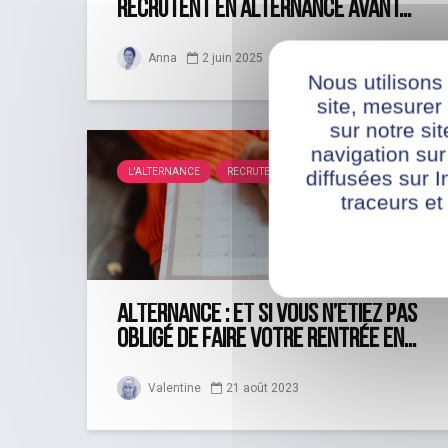
recrutent en alternance avant...
Anna
2 juin 2025
Nous utilisons
site, mesure
sur notre si
navigation sur
L'ALTERNANCE
RECRUTEMENT
diffusées sur I
traceurs et
Alternance : et si vous n’étiez pas
obligé de faire votre rentrée en...
Valentine
21 août 2023