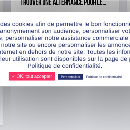
trouver une alternance pour le...
Anna
4 novembre 2024
 des cookies afin de permettre le bon fonction
r anonymement son audience, personnaliser vot
te, personnaliser notre assistance commerciale 
 notre site ou encore personnaliser les annonce
nternet en dehors de notre site. Toutes les info
 leur utilisation sont disponibles sur la page de 
Politique de confidentialité.
✓ OK, tout accepter
Personnaliser
Politique de confidentialité