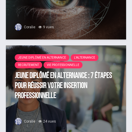
Coralie
9 vues
JEUNE DIPLÔMÉ EN ALTERNANCE
L'ALTERNANCE
RECRUTEMENT
VIE PROFESSIONNELLE
Jeune diplômé en alternance : 7 étapes
pour réussir votre insertion
professionnelle
Coralie
24 vues