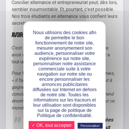
Concilier alternance et entrepreneuriat peut, dès lors,
sembler insurmontable. Et, pourtant, c’est possible.
Nos trois étudiants en alternance vous confient leurs
secrets.
Nous utilisons des cookies afin
Avoir l’envie d’entreprendre
de permettre le bon
fonctionnement de notre site,
C’est la base nous direz-vous. Et, pourtant, entre
mesurer anonymement son
audience, personnaliser votre
avoir un projet et avoir envie d’entreprendre, il y a
expérience sur notre site,
tout un monde.
personnaliser notre assistance
commerciale suite à votre
Pour Noémie, si toutes les conditions sont réunies,
navigation sur notre site ou
encore personnaliser les
« il faut se lancer. Il n’y a rien à perdre, mais tout à
annonces publicitaires
gagner. C’est une super expérience de pouvoir
diffusées sur Internet en dehors
concilier alternance et entrepreneuriat. On apprend
de notre site. Toutes les
informations sur les traceurs et
énormément de choses sur la vie en général, sur ce
leur utilisation sont disponibles
monde qu’on ne connaît pas.
sur la page de politique de
Politique de confidentialité.
C’est facile, en effet, d’avoir des idées
✓ OK, tout accepter
Personnaliser
reçues sur l’entrepreneuriat. Or, tout