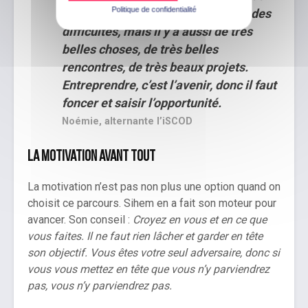
Politique de confidentialité
n’est pas tout beau tout rose, il y a des
difficultés, mais il y a aussi de très
belles choses, de très belles
rencontres, de très beaux projets.
Entreprendre, c’est l’avenir, donc il faut
foncer et saisir l’opportunité.
Noémie, alternante l’iSCOD
La motivation avant tout
La motivation n’est pas non plus une option quand on
choisit ce parcours. Sihem en a fait son moteur pour
avancer. Son conseil :
Croyez en vous et en ce que
vous faites. Il ne faut rien lâcher et garder en tête
son objectif. Vous êtes votre seul adversaire, donc si
vous vous mettez en tête que vous n’y parviendrez
pas, vous n’y parviendrez pas.