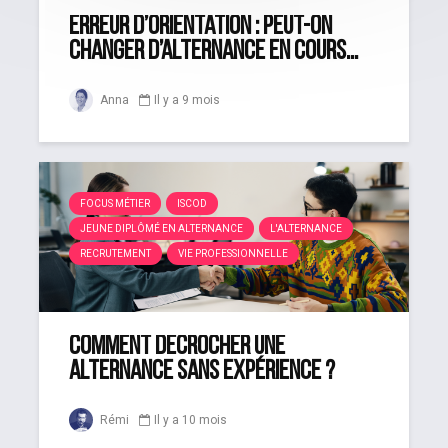
Erreur d’orientation : peut-on
changer d’alternance en cours...
Anna
Il y a 9 mois
FOCUS MÉTIER
ISCOD
JEUNE DIPLÔMÉ EN ALTERNANCE
L'ALTERNANCE
RECRUTEMENT
VIE PROFESSIONNELLE
Comment décrocher une
alternance sans expérience ?
Rémi
Il y a 10 mois