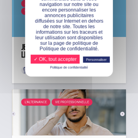
navigation sur notre site ou
JEUNE DIPLÔMÉ EN ALTERNANCE
RECRUTEMENT
encore personnaliser les
VIE PROFESSIONNELLE
annonces publicitaires
diffusées sur Internet en dehors
de notre site. Toutes les
informations sur les traceurs et
leur utilisation sont disponibles
sur la page de politique de
Jeune diplômé en alternance :
Politique de confidentialité.
LinkedIn, votre meilleur allié...
✓ OK, tout accepter
Personnaliser
Politique de confidentialité
Anna
Il y a 9 mois
L'ALTERNANCE
VIE PROFESSIONNELLE