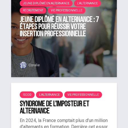
JEUNE DIPLÔMÉ EN ALTERNANCE
L'ALTERNANCE
RECRUTEMENT
VIE PROFESSIONNELLE
Jeune diplômé en alternance : 7
étapes pour réussir votre
insertion professionnelle
Coralie
ISCOD
L'ALTERNANCE
VIE PROFESSIONNELLE
Syndrome de l’imposteur et
alternance
En 2024, la France comptait plus d’un million
d’alternants en formation. Derrière cet essor