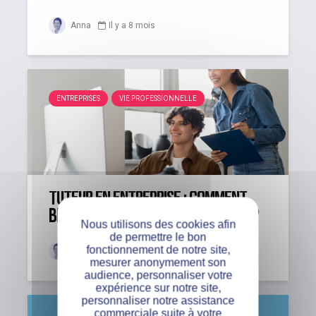
Anna
Il y a 8 mois
ENTREPRISES
VIE PROFESSIONNELLE
Tuteur en entreprise : comment
bien accompagner un alternant ?
Nous utilisons des cookies afin
de permettre le bon
fonctionnement de notre site,
Anna
Il y a 8 mois
mesurer anonymement son
audience, personnaliser votre
expérience sur notre site,
personnaliser notre assistance
commerciale suite à votre